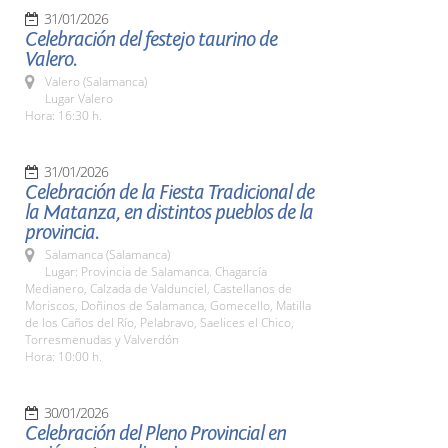
31/01/2026
Celebración del festejo taurino de
Valero.
Valero (Salamanca)
Lugar Valero
Hora: 16:30 h.
31/01/2026
Celebración de la Fiesta Tradicional de
la Matanza, en distintos pueblos de la
provincia.
Salamanca (Salamanca)
Lugar: Provincia de Salamanca. Chagarcía
Medianero, Calzada de Valdunciel, Castellanos de
Moriscos, Doñinos de Salamanca, Gomecello, Matilla
de los Caños del Río, Pelabravo, Saelices el Chico,
Torresmenudas y Valverdón
Hora: 10:00 h.
30/01/2026
Celebración del Pleno Provincial en