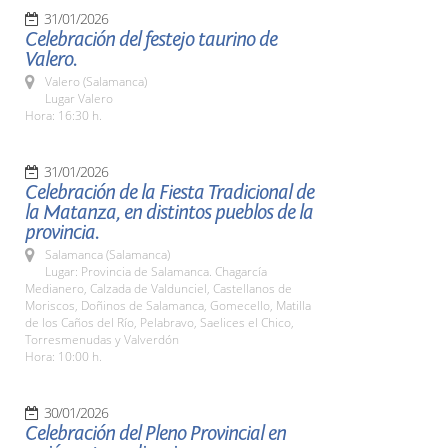
31/01/2026
Celebración del festejo taurino de
Valero.
Valero (Salamanca)
Lugar Valero
Hora: 16:30 h.
31/01/2026
Celebración de la Fiesta Tradicional de
la Matanza, en distintos pueblos de la
provincia.
Salamanca (Salamanca)
Lugar: Provincia de Salamanca. Chagarcía
Medianero, Calzada de Valdunciel, Castellanos de
Moriscos, Doñinos de Salamanca, Gomecello, Matilla
de los Caños del Río, Pelabravo, Saelices el Chico,
Torresmenudas y Valverdón
Hora: 10:00 h.
30/01/2026
Celebración del Pleno Provincial en