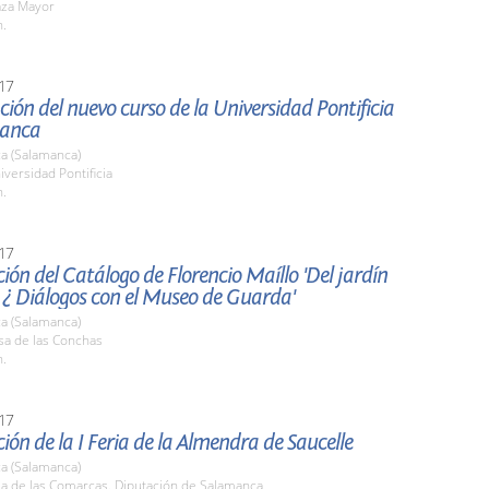
aza Mayor
h.
17
ión del nuevo curso de la Universidad Pontificia
manca
a (Salamanca)
iversidad Pontificia
h.
17
ión del Catálogo de Florencio Maíllo 'Del jardín
 ¿ Diálogos con el Museo de Guarda'
a (Salamanca)
sa de las Conchas
h.
17
ión de la I Feria de la Almendra de Saucelle
a (Salamanca)
la de las Comarcas. Diputación de Salamanca