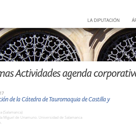
LA DIPUTACIÓN
Á
mas Actividades agenda corporativ
17
ión de la Cátedra de Tauromaquia de Castilla y
a (Salamanca)
ula Miguel de Unamuno. Universidad de Salamanca
h.