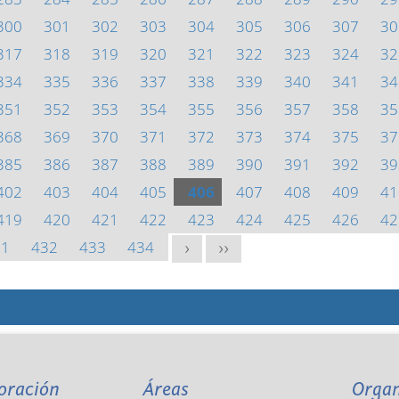
300
301
302
303
304
305
306
307
30
317
318
319
320
321
322
323
324
32
334
335
336
337
338
339
340
341
34
351
352
353
354
355
356
357
358
35
368
369
370
371
372
373
374
375
37
385
386
387
388
389
390
391
392
39
402
403
404
405
406
407
408
409
41
419
420
421
422
423
424
425
426
42
31
432
433
434
>
>>
oración
Áreas
Orga