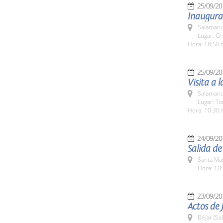
25/09/20
Inaugurac
Salamanc
Lugar: C/
Hora: 18:50 
25/09/20
Visita a 
Salamanc
Lugar: To
Hora: 10:30 
24/09/20
Salida d
Santa Ma
Hora: 10:
23/09/20
Actos de 
Béjar (Sa