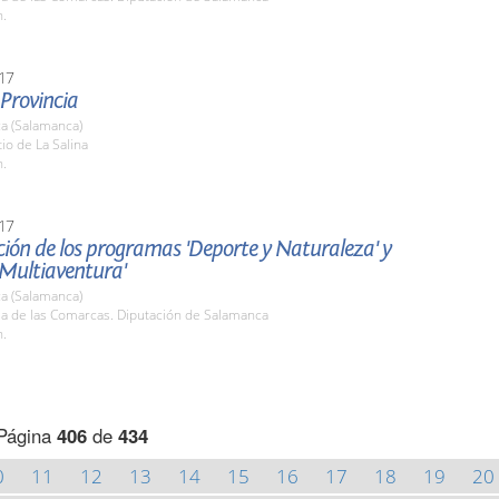
h.
17
 Provincia
a (Salamanca)
tio de La Salina
h.
17
ión de los programas 'Deporte y Naturaleza' y
 Multiaventura'
a (Salamanca)
la de las Comarcas. Diputación de Salamanca
h.
Página
406
de
434
0
11
12
13
14
15
16
17
18
19
20