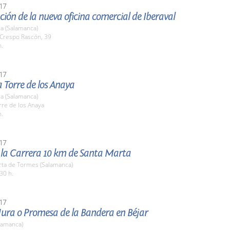
17
ión de la nueva oficina comercial de Iberaval
a (Salamanca)
 Crespo Rascón, 39
h.
17
la Torre de los Anaya
a (Salamanca)
rre de los Anaya
h.
17
e la Carrera 10 km de Santa Marta
rta de Tormes (Salamanca)
30 h.
17
Jura o Promesa de la Bandera en Béjar
lamanca)