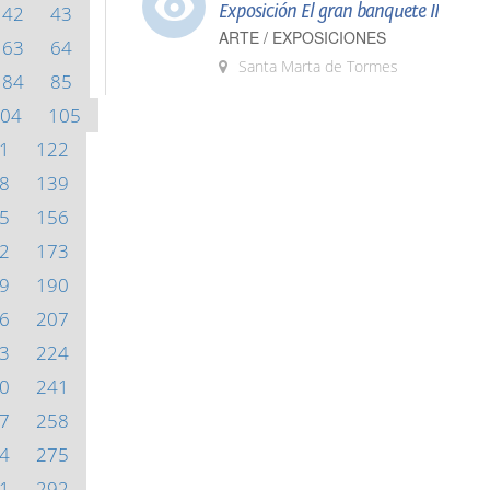
Exposición El gran banquete II
42
43
ARTE / EXPOSICIONES
63
64
Santa Marta de Tormes
84
85
04
105
1
122
8
139
5
156
2
173
9
190
6
207
3
224
0
241
7
258
4
275
1
292