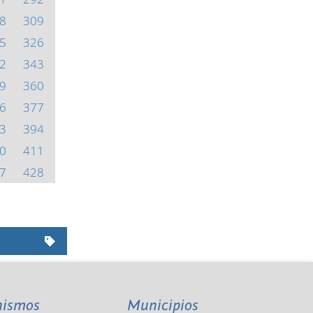
8
309
5
326
2
343
9
360
6
377
3
394
0
411
7
428
nismos
Municipios