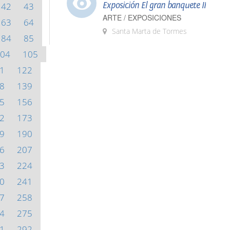
Exposición El gran banquete II
42
43
ARTE / EXPOSICIONES
63
64
Santa Marta de Tormes
84
85
04
105
1
122
8
139
5
156
2
173
9
190
6
207
3
224
0
241
7
258
4
275
1
292