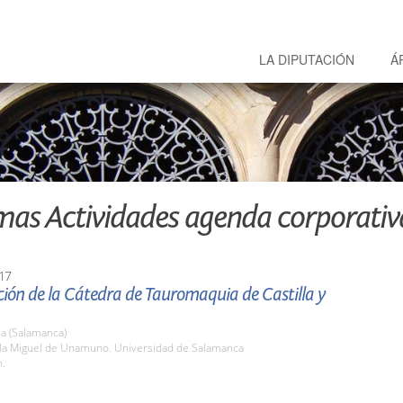
LA DIPUTACIÓN
Á
mas Actividades agenda corporativ
17
ión de la Cátedra de Tauromaquia de Castilla y
a (Salamanca)
ula Miguel de Unamuno. Universidad de Salamanca
h.