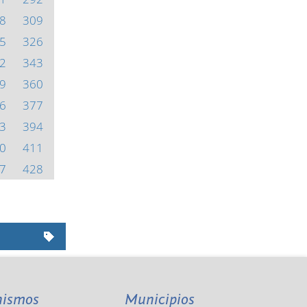
8
309
5
326
2
343
9
360
6
377
3
394
0
411
7
428
nismos
Municipios