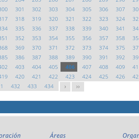
300
301
302
303
304
305
306
307
30
317
318
319
320
321
322
323
324
32
334
335
336
337
338
339
340
341
34
351
352
353
354
355
356
357
358
35
368
369
370
371
372
373
374
375
37
385
386
387
388
389
390
391
392
39
402
403
404
405
406
407
408
409
41
419
420
421
422
423
424
425
426
42
31
432
433
434
>
>>
oración
Áreas
Orga