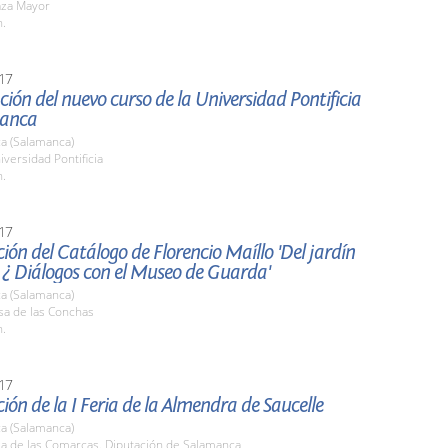
aza Mayor
h.
17
ión del nuevo curso de la Universidad Pontificia
manca
a (Salamanca)
iversidad Pontificia
h.
17
ión del Catálogo de Florencio Maíllo 'Del jardín
 ¿ Diálogos con el Museo de Guarda'
a (Salamanca)
sa de las Conchas
h.
17
ión de la I Feria de la Almendra de Saucelle
a (Salamanca)
la de las Comarcas. Diputación de Salamanca