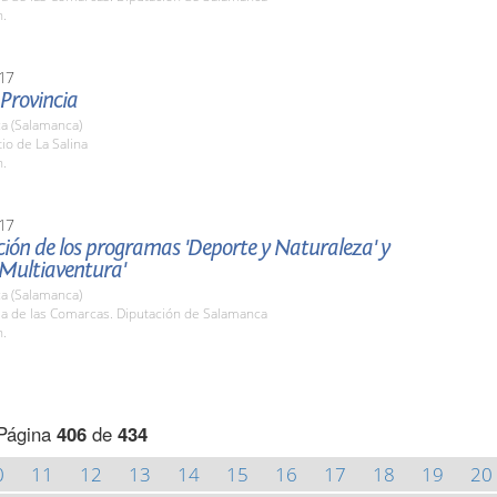
h.
17
 Provincia
a (Salamanca)
tio de La Salina
h.
17
ión de los programas 'Deporte y Naturaleza' y
 Multiaventura'
a (Salamanca)
la de las Comarcas. Diputación de Salamanca
h.
Página
406
de
434
0
11
12
13
14
15
16
17
18
19
20