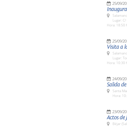
25/09/20
Inaugurac
Salamanc
Lugar: C/
Hora: 18:50 
25/09/20
Visita a 
Salamanc
Lugar: To
Hora: 10:30 
24/09/20
Salida d
Santa Ma
Hora: 10:
23/09/20
Actos de 
Béjar (Sa