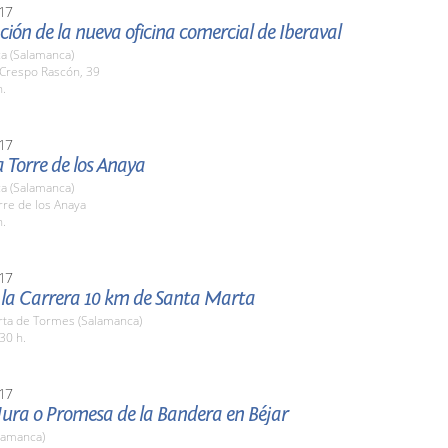
17
ión de la nueva oficina comercial de Iberaval
a (Salamanca)
 Crespo Rascón, 39
h.
17
la Torre de los Anaya
a (Salamanca)
rre de los Anaya
h.
17
e la Carrera 10 km de Santa Marta
rta de Tormes (Salamanca)
30 h.
17
Jura o Promesa de la Bandera en Béjar
lamanca)