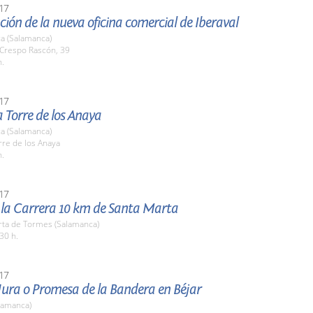
17
ión de la nueva oficina comercial de Iberaval
a (Salamanca)
 Crespo Rascón, 39
h.
17
la Torre de los Anaya
a (Salamanca)
rre de los Anaya
h.
17
e la Carrera 10 km de Santa Marta
rta de Tormes (Salamanca)
30 h.
17
Jura o Promesa de la Bandera en Béjar
lamanca)