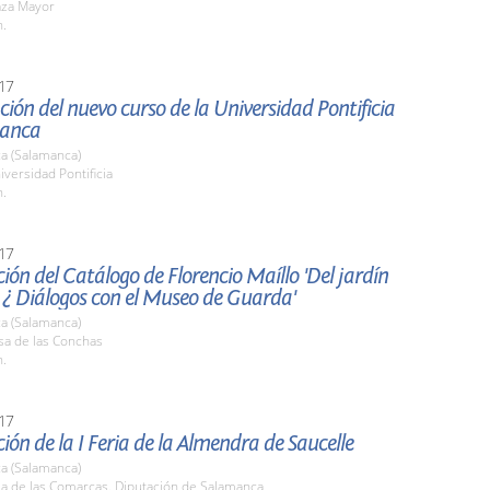
aza Mayor
h.
17
ión del nuevo curso de la Universidad Pontificia
manca
a (Salamanca)
iversidad Pontificia
h.
17
ión del Catálogo de Florencio Maíllo 'Del jardín
 ¿ Diálogos con el Museo de Guarda'
a (Salamanca)
sa de las Conchas
h.
17
ión de la I Feria de la Almendra de Saucelle
a (Salamanca)
la de las Comarcas. Diputación de Salamanca