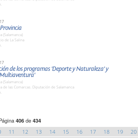
h.
17
 Provincia
a (Salamanca)
tio de La Salina
h.
17
ión de los programas 'Deporte y Naturaleza' y
 Multiaventura'
a (Salamanca)
la de las Comarcas. Diputación de Salamanca
h.
Página
406
de
434
0
11
12
13
14
15
16
17
18
19
20