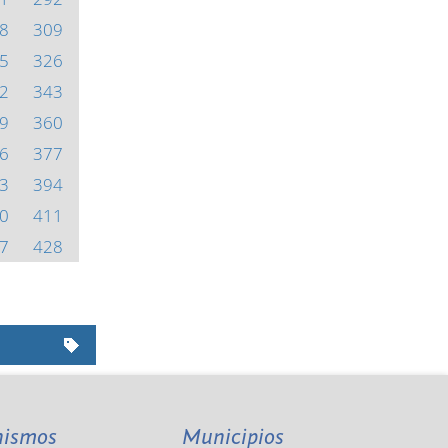
8
309
5
326
2
343
9
360
6
377
3
394
0
411
7
428
nismos
Municipios