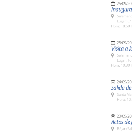
25/09/20
Inaugurac
Salamanc
Lugar: C/
Hora: 18:50 
25/09/20
Visita a 
Salamanc
Lugar: To
Hora: 10:30 
24/09/20
Salida d
Santa Ma
Hora: 10:
23/09/20
Actos de 
Béjar (Sa