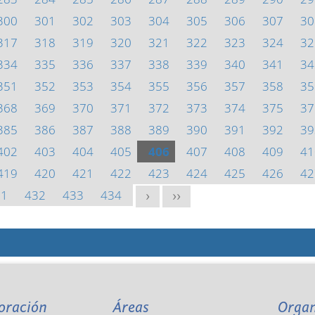
300
301
302
303
304
305
306
307
30
317
318
319
320
321
322
323
324
32
334
335
336
337
338
339
340
341
34
351
352
353
354
355
356
357
358
35
368
369
370
371
372
373
374
375
37
385
386
387
388
389
390
391
392
39
402
403
404
405
406
407
408
409
41
419
420
421
422
423
424
425
426
42
31
432
433
434
>
>>
oración
Áreas
Orga