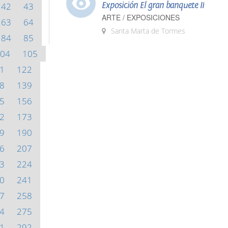
Exposición El gran banquete II
42
43
ARTE / EXPOSICIONES
63
64
Santa Marta de Tormes
84
85
04
105
1
122
8
139
5
156
2
173
9
190
6
207
3
224
0
241
7
258
4
275
1
292