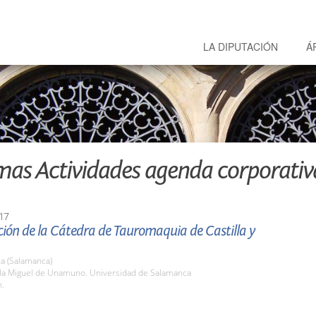
LA DIPUTACIÓN
Á
mas Actividades agenda corporativ
17
ión de la Cátedra de Tauromaquia de Castilla y
a (Salamanca)
ula Miguel de Unamuno. Universidad de Salamanca
h.