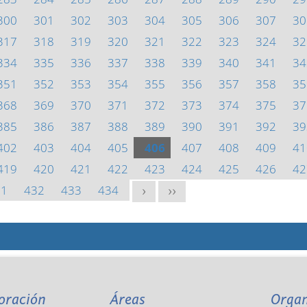
300
301
302
303
304
305
306
307
30
317
318
319
320
321
322
323
324
32
334
335
336
337
338
339
340
341
34
351
352
353
354
355
356
357
358
35
368
369
370
371
372
373
374
375
37
385
386
387
388
389
390
391
392
39
402
403
404
405
406
407
408
409
41
419
420
421
422
423
424
425
426
42
31
432
433
434
>
>>
oración
Áreas
Orga