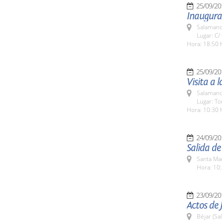
25/09/20
Inaugurac
Salamanc
Lugar: C/
Hora: 18:50 
25/09/20
Visita a 
Salamanc
Lugar: To
Hora: 10:30 
24/09/20
Salida d
Santa Ma
Hora: 10:
23/09/20
Actos de 
Béjar (Sa