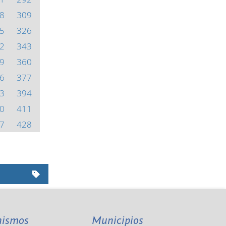
8
309
5
326
2
343
9
360
6
377
3
394
0
411
7
428
nismos
Municipios