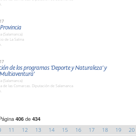
h.
17
 Provincia
a (Salamanca)
tio de La Salina
h.
17
ión de los programas 'Deporte y Naturaleza' y
 Multiaventura'
a (Salamanca)
la de las Comarcas. Diputación de Salamanca
h.
Página
406
de
434
0
11
12
13
14
15
16
17
18
19
20