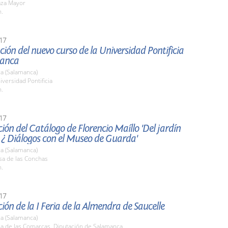
aza Mayor
h.
17
ión del nuevo curso de la Universidad Pontificia
manca
a (Salamanca)
iversidad Pontificia
h.
17
ión del Catálogo de Florencio Maíllo 'Del jardín
 ¿ Diálogos con el Museo de Guarda'
a (Salamanca)
sa de las Conchas
h.
17
ión de la I Feria de la Almendra de Saucelle
a (Salamanca)
la de las Comarcas. Diputación de Salamanca