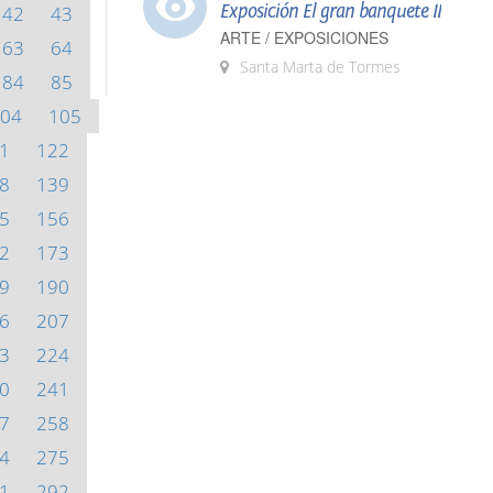
Exposición El gran banquete II
42
43
ARTE / EXPOSICIONES
63
64
Santa Marta de Tormes
84
85
04
105
1
122
8
139
5
156
2
173
9
190
6
207
3
224
0
241
7
258
4
275
1
292