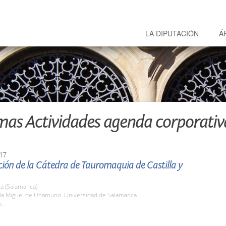
LA DIPUTACIÓN
Á
mas Actividades agenda corporativ
17
ión de la Cátedra de Tauromaquia de Castilla y
a (Salamanca)
ula Miguel de Unamuno. Universidad de Salamanca
h.