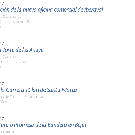
17
ión de la nueva oficina comercial de Iberaval
a (Salamanca)
 Crespo Rascón, 39
h.
17
la Torre de los Anaya
a (Salamanca)
rre de los Anaya
h.
17
e la Carrera 10 km de Santa Marta
rta de Tormes (Salamanca)
30 h.
17
Jura o Promesa de la Bandera en Béjar
lamanca)