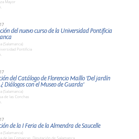
aza Mayor
h.
17
ión del nuevo curso de la Universidad Pontificia
manca
a (Salamanca)
iversidad Pontificia
h.
17
ión del Catálogo de Florencio Maíllo 'Del jardín
 ¿ Diálogos con el Museo de Guarda'
a (Salamanca)
sa de las Conchas
h.
17
ión de la I Feria de la Almendra de Saucelle
a (Salamanca)
la de las Comarcas. Diputación de Salamanca