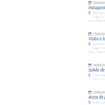
25/09/20
Inaugurac
Salamanc
Lugar: C/
Hora: 18:50 
25/09/20
Visita a 
Salamanc
Lugar: To
Hora: 10:30 
24/09/20
Salida d
Santa Ma
Hora: 10:
23/09/20
Actos de 
Béjar (Sa