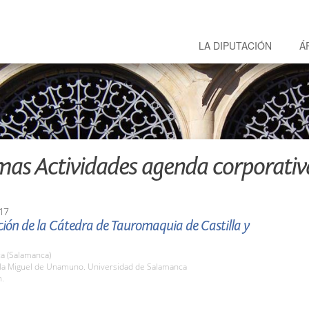
LA DIPUTACIÓN
Á
mas Actividades agenda corporativ
17
ión de la Cátedra de Tauromaquia de Castilla y
a (Salamanca)
ula Miguel de Unamuno. Universidad de Salamanca
h.