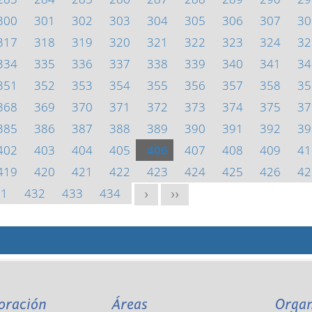
300
301
302
303
304
305
306
307
30
317
318
319
320
321
322
323
324
32
334
335
336
337
338
339
340
341
34
351
352
353
354
355
356
357
358
35
368
369
370
371
372
373
374
375
37
385
386
387
388
389
390
391
392
39
402
403
404
405
406
407
408
409
41
419
420
421
422
423
424
425
426
42
31
432
433
434
>
>>
oración
Áreas
Orga