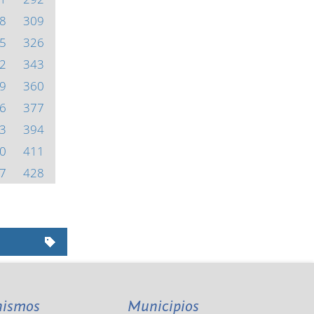
8
309
5
326
2
343
9
360
6
377
3
394
0
411
7
428
nismos
Municipios