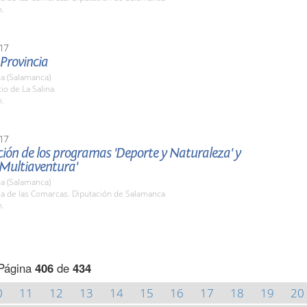
h.
17
 Provincia
a (Salamanca)
tio de La Salina
h.
17
ión de los programas 'Deporte y Naturaleza' y
 Multiaventura'
a (Salamanca)
la de las Comarcas. Diputación de Salamanca
h.
Página
406
de
434
0
11
12
13
14
15
16
17
18
19
20