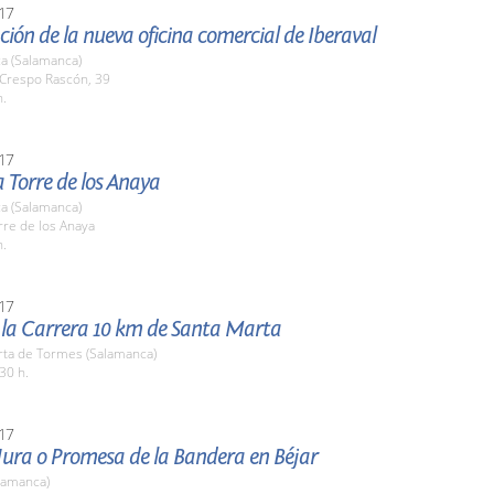
17
ión de la nueva oficina comercial de Iberaval
a (Salamanca)
 Crespo Rascón, 39
h.
17
la Torre de los Anaya
a (Salamanca)
rre de los Anaya
h.
17
e la Carrera 10 km de Santa Marta
rta de Tormes (Salamanca)
30 h.
17
Jura o Promesa de la Bandera en Béjar
lamanca)