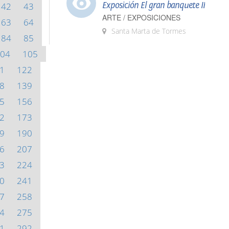
Exposición El gran banquete II
42
43
ARTE / EXPOSICIONES
63
64
Santa Marta de Tormes
84
85
04
105
1
122
8
139
5
156
2
173
9
190
6
207
3
224
0
241
7
258
4
275
1
292