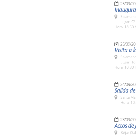
25/09/20
Inaugurac
Salamanc
Lugar: C/
Hora: 18:50 
25/09/20
Visita a 
Salamanc
Lugar: To
Hora: 10:30 
24/09/20
Salida d
Santa Ma
Hora: 10:
23/09/20
Actos de 
Béjar (Sa