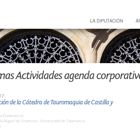
LA DIPUTACIÓN
Á
mas Actividades agenda corporativ
17
ión de la Cátedra de Tauromaquia de Castilla y
a (Salamanca)
ula Miguel de Unamuno. Universidad de Salamanca
h.