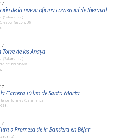
17
ión de la nueva oficina comercial de Iberaval
a (Salamanca)
 Crespo Rascón, 39
h.
17
la Torre de los Anaya
a (Salamanca)
rre de los Anaya
h.
17
e la Carrera 10 km de Santa Marta
rta de Tormes (Salamanca)
30 h.
17
Jura o Promesa de la Bandera en Béjar
lamanca)