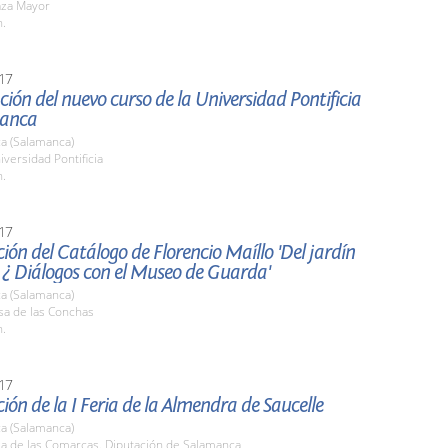
aza Mayor
h.
17
ión del nuevo curso de la Universidad Pontificia
manca
a (Salamanca)
iversidad Pontificia
h.
17
ión del Catálogo de Florencio Maíllo 'Del jardín
 ¿ Diálogos con el Museo de Guarda'
a (Salamanca)
sa de las Conchas
h.
17
ión de la I Feria de la Almendra de Saucelle
a (Salamanca)
la de las Comarcas. Diputación de Salamanca