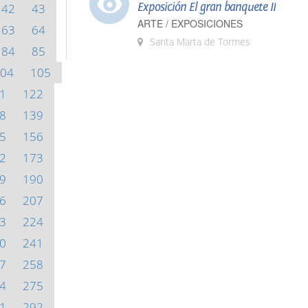
Exposición El gran banquete II
42
43
ARTE / EXPOSICIONES
63
64
Santa Marta de Tormes
84
85
04
105
1
122
8
139
5
156
2
173
9
190
6
207
3
224
0
241
7
258
4
275
1
292