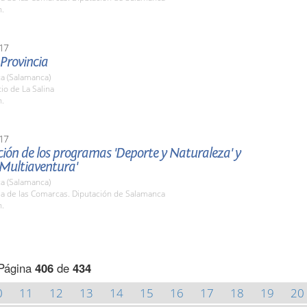
h.
17
 Provincia
a (Salamanca)
tio de La Salina
h.
17
ión de los programas 'Deporte y Naturaleza' y
 Multiaventura'
a (Salamanca)
la de las Comarcas. Diputación de Salamanca
h.
Página
406
de
434
0
11
12
13
14
15
16
17
18
19
20