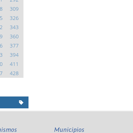
8
309
5
326
2
343
9
360
6
377
3
394
0
411
7
428
nismos
Municipios