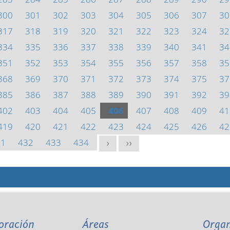
300
301
302
303
304
305
306
307
30
317
318
319
320
321
322
323
324
32
334
335
336
337
338
339
340
341
34
351
352
353
354
355
356
357
358
35
368
369
370
371
372
373
374
375
37
385
386
387
388
389
390
391
392
39
402
403
404
405
406
407
408
409
41
419
420
421
422
423
424
425
426
42
31
432
433
434
>
>>
oración
Áreas
Orga