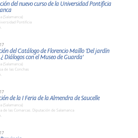
ión del nuevo curso de la Universidad Pontificia
manca
a (Salamanca)
iversidad Pontificia
h.
17
ión del Catálogo de Florencio Maíllo 'Del jardín
 ¿ Diálogos con el Museo de Guarda'
a (Salamanca)
sa de las Conchas
h.
17
ión de la I Feria de la Almendra de Saucelle
a (Salamanca)
la de las Comarcas. Diputación de Salamanca
h.
17