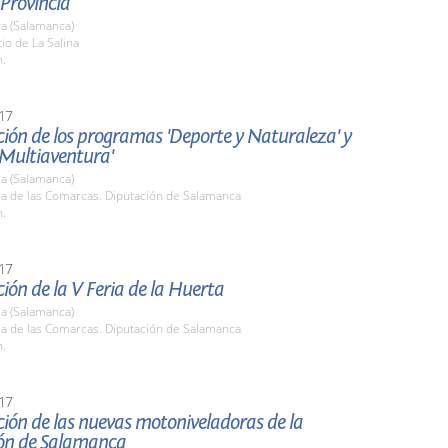
 Provincia
a (Salamanca)
tio de La Salina
h.
17
ión de los programas 'Deporte y Naturaleza' y
 Multiaventura'
a (Salamanca)
la de las Comarcas. Diputación de Salamanca
h.
17
ión de la V Feria de la Huerta
a (Salamanca)
la de las Comarcas. Diputación de Salamanca
h.
17
ión de las nuevas motoniveladoras de la
ón de Salamanca