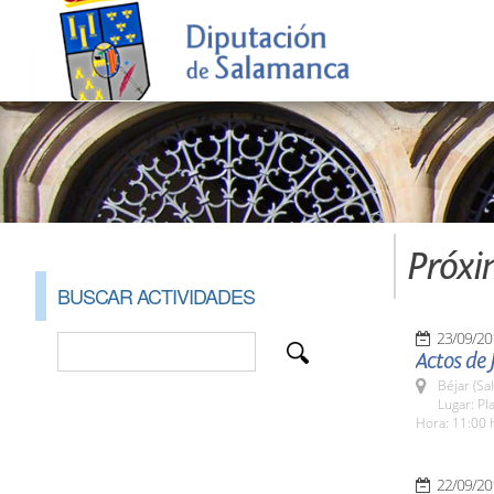
Próxi
BUSCAR ACTIVIDADES
23/09/20
Actos de 
Béjar (Sa
Lugar: Pl
Hora: 11:00 
22/09/20