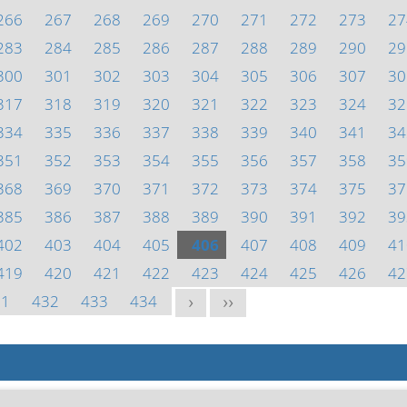
266
267
268
269
270
271
272
273
27
283
284
285
286
287
288
289
290
29
300
301
302
303
304
305
306
307
30
317
318
319
320
321
322
323
324
32
334
335
336
337
338
339
340
341
34
351
352
353
354
355
356
357
358
35
368
369
370
371
372
373
374
375
37
385
386
387
388
389
390
391
392
39
402
403
404
405
406
407
408
409
41
419
420
421
422
423
424
425
426
42
31
432
433
434
>
>>