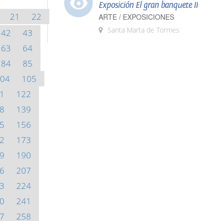
Exposición El gran banquete II
21
22
ARTE / EXPOSICIONES
Santa Marta de Tormes
42
43
63
64
84
85
04
105
1
122
8
139
5
156
2
173
9
190
6
207
3
224
0
241
7
258