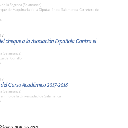
 de la Sagrada (Salamanca)
rque de Maquinaria de la Diputación de Salamanca. Carretera de
h.
17
el cheque a la Asociación Española Contra el
a (Salamanca)
za del Corrillo
h.
17
 del Curso Académico 2017-2018
a (Salamanca)
raninfo de la Universidad de Salamanca
h.
Página
406
de
434