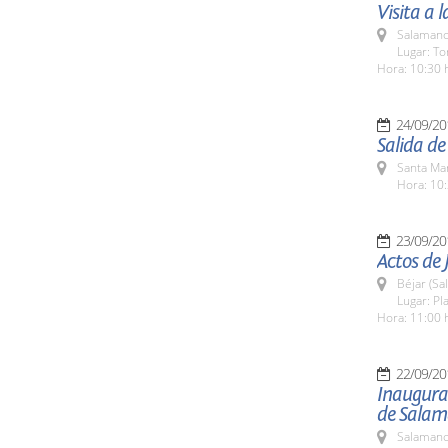
Visita a 
Salamanc
Lugar: To
Hora: 10:30 
24/09/20
Salida d
Santa Ma
Hora: 10:
23/09/20
Actos de 
Béjar (Sa
Lugar: Pl
Hora: 11:00 
22/09/20
Inaugurac
de Sala
Salamanc