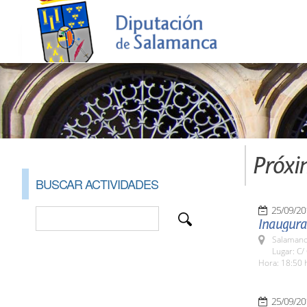
Próxi
BUSCAR ACTIVIDADES
25/09/20
Inaugurac
Salamanc
Lugar: C/
Hora: 18:50 
25/09/20