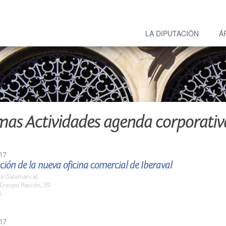
LA DIPUTACIÓN
Á
mas Actividades agenda corporativ
17
ión de la nueva oficina comercial de Iberaval
a (Salamanca)
 Crespo Rascón, 39
h.
17