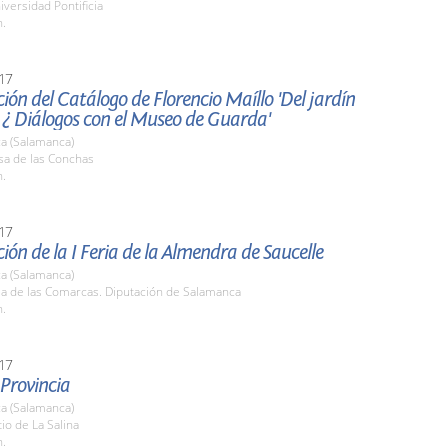
iversidad Pontificia
h.
17
ión del Catálogo de Florencio Maíllo 'Del jardín
 ¿ Diálogos con el Museo de Guarda'
a (Salamanca)
sa de las Conchas
h.
17
ión de la I Feria de la Almendra de Saucelle
a (Salamanca)
la de las Comarcas. Diputación de Salamanca
h.
17
 Provincia
a (Salamanca)
tio de La Salina
h.