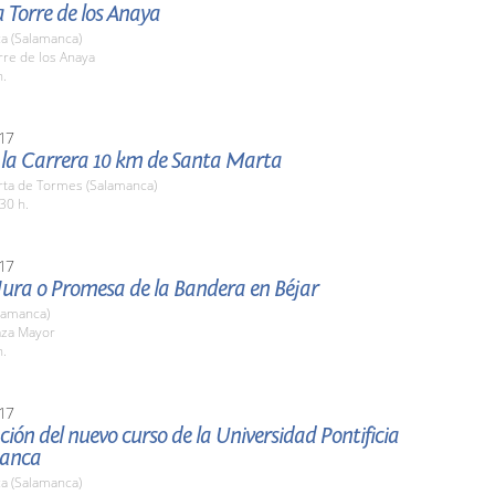
la Torre de los Anaya
a (Salamanca)
rre de los Anaya
h.
17
e la Carrera 10 km de Santa Marta
rta de Tormes (Salamanca)
30 h.
17
Jura o Promesa de la Bandera en Béjar
lamanca)
aza Mayor
h.
17
ión del nuevo curso de la Universidad Pontificia
manca
a (Salamanca)