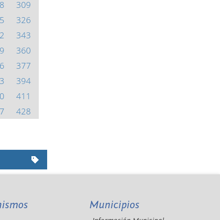
8
309
5
326
2
343
9
360
6
377
3
394
0
411
7
428
nismos
Municipios