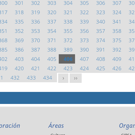
300
301
302
303
304
305
306
307
30
317
318
319
320
321
322
323
324
32
334
335
336
337
338
339
340
341
34
351
352
353
354
355
356
357
358
35
368
369
370
371
372
373
374
375
37
385
386
387
388
389
390
391
392
39
402
403
404
405
406
407
408
409
41
419
420
421
422
423
424
425
426
42
31
432
433
434
>
>>
oración
Áreas
Orga