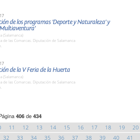
17
ión de los programas 'Deporte y Naturaleza' y
 Multiaventura'
a (Salamanca)
la de las Comarcas. Diputación de Salamanca
h.
17
ión de la V Feria de la Huerta
a (Salamanca)
la de las Comarcas. Diputación de Salamanca
h.
Página
406
de
434
0
11
12
13
14
15
16
17
18
19
20
32
33
34
35
36
37
38
39
40
41