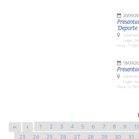
20/09/20
Presentac
'Deporte
Salamanc
Lugar: Sa
Hora: 11:00 
18/09/20
Presentac
Salamanc
Lugar: Sa
Hora: 12:30 
1
2
3
4
5
6
7
8
9
1
<<
<
23
24
25
26
27
28
29
30
31