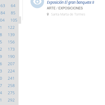
Exposición El gran banquete II
63
64
ARTE / EXPOSICIONES
84
85
Santa Marta de Tormes
04
105
1
122
8
139
5
156
2
173
9
190
6
207
3
224
0
241
7
258
4
275
1
292