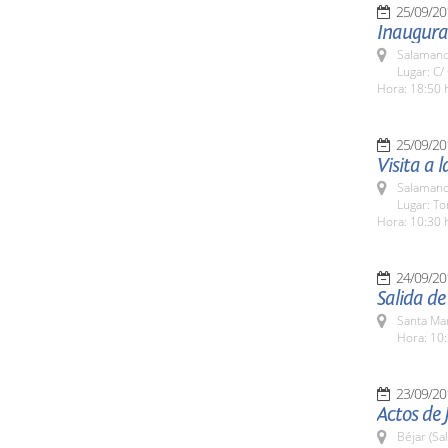
25/09/20
Inaugurac
Salamanc
Lugar: C/
Hora: 18:50 
25/09/20
Visita a 
Salamanc
Lugar: To
Hora: 10:30 
24/09/20
Salida d
Santa Ma
Hora: 10:
23/09/20
Actos de 
Béjar (Sa