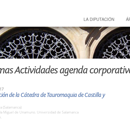
LA DIPUTACIÓN
Á
mas Actividades agenda corporativ
17
ión de la Cátedra de Tauromaquia de Castilla y
a (Salamanca)
ula Miguel de Unamuno. Universidad de Salamanca
h.