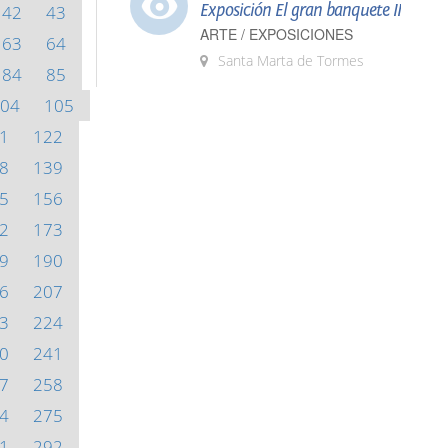
Exposición El gran banquete II
42
43
ARTE / EXPOSICIONES
63
64
Santa Marta de Tormes
84
85
04
105
1
122
8
139
5
156
2
173
9
190
6
207
3
224
0
241
7
258
4
275
1
292