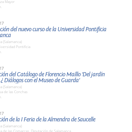
aza Mayor
h.
17
ión del nuevo curso de la Universidad Pontificia
manca
a (Salamanca)
iversidad Pontificia
h.
17
ión del Catálogo de Florencio Maíllo 'Del jardín
 ¿ Diálogos con el Museo de Guarda'
a (Salamanca)
sa de las Conchas
h.
17
ión de la I Feria de la Almendra de Saucelle
a (Salamanca)
la de las Comarcas. Diputación de Salamanca