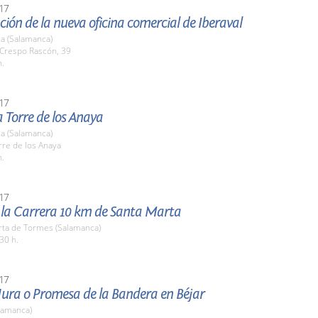
17
ión de la nueva oficina comercial de Iberaval
a (Salamanca)
 Crespo Rascón, 39
h.
17
la Torre de los Anaya
a (Salamanca)
rre de los Anaya
h.
17
e la Carrera 10 km de Santa Marta
rta de Tormes (Salamanca)
30 h.
17
Jura o Promesa de la Bandera en Béjar
lamanca)