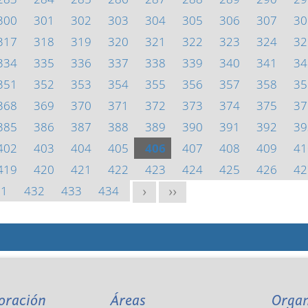
300
301
302
303
304
305
306
307
30
317
318
319
320
321
322
323
324
32
334
335
336
337
338
339
340
341
34
351
352
353
354
355
356
357
358
35
368
369
370
371
372
373
374
375
37
385
386
387
388
389
390
391
392
39
402
403
404
405
406
407
408
409
41
419
420
421
422
423
424
425
426
42
31
432
433
434
>
>>
oración
Áreas
Orga