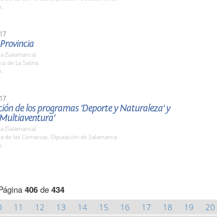
h.
17
 Provincia
a (Salamanca)
tio de La Salina
h.
17
ión de los programas 'Deporte y Naturaleza' y
 Multiaventura'
a (Salamanca)
la de las Comarcas. Diputación de Salamanca
h.
Página
406
de
434
0
11
12
13
14
15
16
17
18
19
20