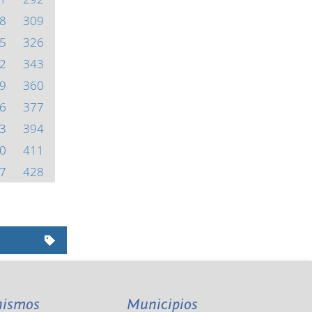
8
309
5
326
2
343
9
360
6
377
3
394
0
411
7
428
nismos
Municipios