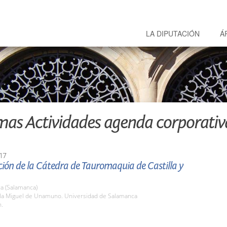
LA DIPUTACIÓN
Á
mas Actividades agenda corporativ
17
ión de la Cátedra de Tauromaquia de Castilla y
a (Salamanca)
ula Miguel de Unamuno. Universidad de Salamanca
h.