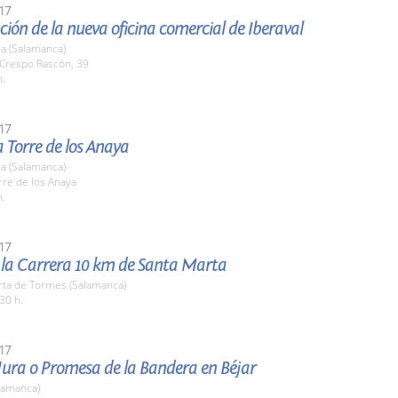
17
ión de la nueva oficina comercial de Iberaval
a (Salamanca)
 Crespo Rascón, 39
h.
17
la Torre de los Anaya
a (Salamanca)
rre de los Anaya
h.
17
e la Carrera 10 km de Santa Marta
rta de Tormes (Salamanca)
30 h.
17
Jura o Promesa de la Bandera en Béjar
lamanca)