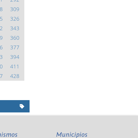
8
309
5
326
2
343
9
360
6
377
3
394
0
411
7
428
nismos
Municipios