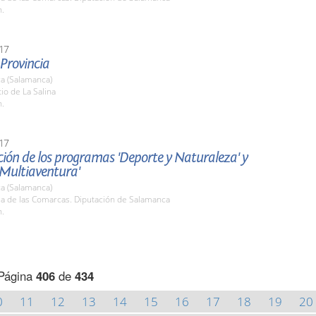
h.
17
 Provincia
a (Salamanca)
tio de La Salina
h.
17
ión de los programas 'Deporte y Naturaleza' y
 Multiaventura'
a (Salamanca)
la de las Comarcas. Diputación de Salamanca
h.
Página
406
de
434
0
11
12
13
14
15
16
17
18
19
20