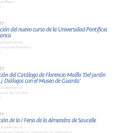
aza Mayor
h.
17
ión del nuevo curso de la Universidad Pontificia
manca
a (Salamanca)
iversidad Pontificia
h.
17
ión del Catálogo de Florencio Maíllo 'Del jardín
 ¿ Diálogos con el Museo de Guarda'
a (Salamanca)
sa de las Conchas
h.
17
ión de la I Feria de la Almendra de Saucelle
a (Salamanca)
la de las Comarcas. Diputación de Salamanca