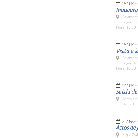
25/09/20
Inaugurac
Salamanc
Lugar: C/
Hora: 18:50 
25/09/20
Visita a 
Salamanc
Lugar: To
Hora: 10:30 
24/09/20
Salida d
Santa Ma
Hora: 10:
23/09/20
Actos de 
Béjar (Sa