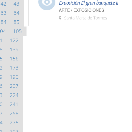
Exposición El gran banquete II
42
43
ARTE / EXPOSICIONES
63
64
Santa Marta de Tormes
84
85
04
105
1
122
8
139
5
156
2
173
9
190
6
207
3
224
0
241
7
258
4
275
1
292