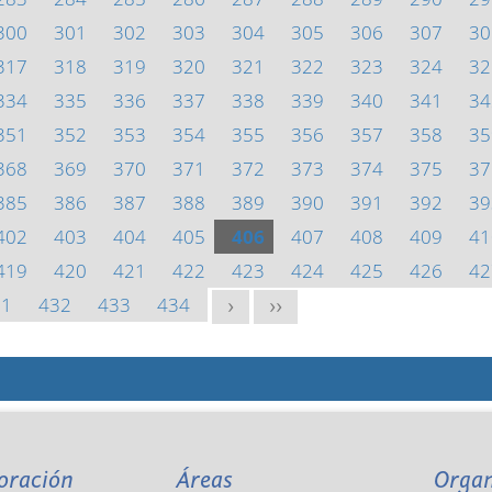
300
301
302
303
304
305
306
307
30
317
318
319
320
321
322
323
324
32
334
335
336
337
338
339
340
341
34
351
352
353
354
355
356
357
358
35
368
369
370
371
372
373
374
375
37
385
386
387
388
389
390
391
392
39
402
403
404
405
406
407
408
409
41
419
420
421
422
423
424
425
426
42
31
432
433
434
>
>>
oración
Áreas
Orga