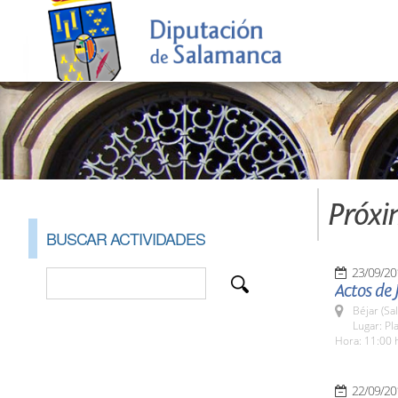
Próxi
BUSCAR ACTIVIDADES
23/09/20
Actos de 
Béjar (Sa
Lugar: Pl
Hora: 11:00 
22/09/20