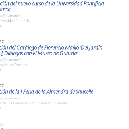
ión del nuevo curso de la Universidad Pontificia
manca
a (Salamanca)
iversidad Pontificia
h.
17
ión del Catálogo de Florencio Maíllo 'Del jardín
 ¿ Diálogos con el Museo de Guarda'
a (Salamanca)
sa de las Conchas
h.
17
ión de la I Feria de la Almendra de Saucelle
a (Salamanca)
la de las Comarcas. Diputación de Salamanca
h.
17