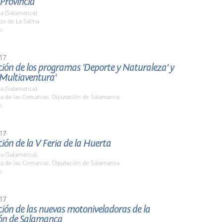
 Provincia
a (Salamanca)
tio de La Salina
h.
17
ión de los programas 'Deporte y Naturaleza' y
 Multiaventura'
a (Salamanca)
la de las Comarcas. Diputación de Salamanca
h.
17
ión de la V Feria de la Huerta
a (Salamanca)
la de las Comarcas. Diputación de Salamanca
h.
17
ión de las nuevas motoniveladoras de la
ón de Salamanca