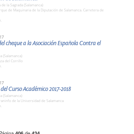
 de la Sagrada (Salamanca)
rque de Maquinaria de la Diputación de Salamanca. Carretera de
h.
17
el cheque a la Asociación Española Contra el
a (Salamanca)
za del Corrillo
h.
17
 del Curso Académico 2017-2018
a (Salamanca)
raninfo de la Universidad de Salamanca
h.
Página
406
de
434