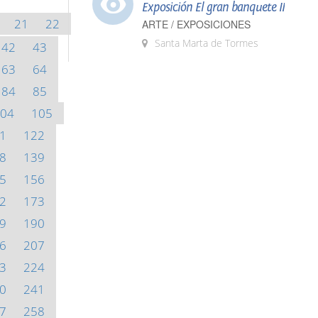
Exposición El gran banquete II
21
22
ARTE / EXPOSICIONES
Santa Marta de Tormes
42
43
63
64
84
85
04
105
1
122
8
139
5
156
2
173
9
190
6
207
3
224
0
241
7
258