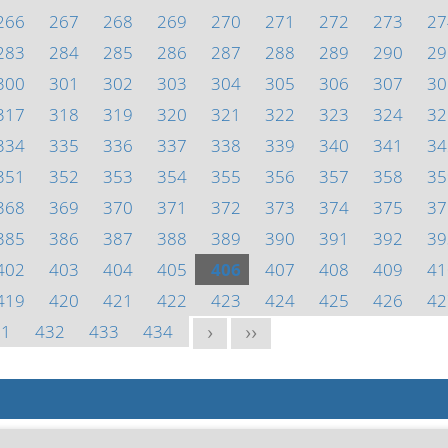
266
267
268
269
270
271
272
273
27
283
284
285
286
287
288
289
290
29
300
301
302
303
304
305
306
307
30
317
318
319
320
321
322
323
324
32
334
335
336
337
338
339
340
341
34
351
352
353
354
355
356
357
358
35
368
369
370
371
372
373
374
375
37
385
386
387
388
389
390
391
392
39
402
403
404
405
406
407
408
409
41
419
420
421
422
423
424
425
426
42
31
432
433
434
>
>>