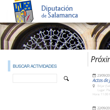
Próxi
BUSCAR ACTIVIDADES
23/09/20
Actos de 
Béjar (Sa
Lugar: Pl
Hora: 11:00 
22/09/20