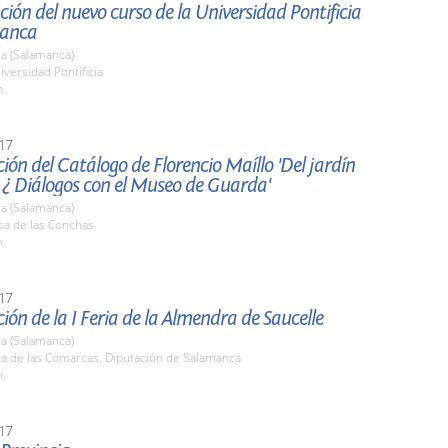
ión del nuevo curso de la Universidad Pontificia
manca
a (Salamanca)
iversidad Pontificia
h.
17
ión del Catálogo de Florencio Maíllo 'Del jardín
 ¿ Diálogos con el Museo de Guarda'
a (Salamanca)
sa de las Conchas
h.
17
ión de la I Feria de la Almendra de Saucelle
a (Salamanca)
la de las Comarcas. Diputación de Salamanca
h.
17