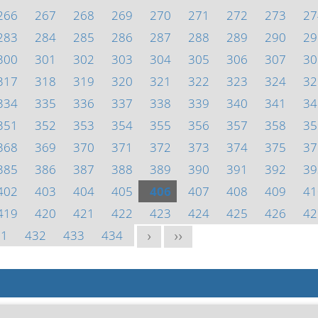
266
267
268
269
270
271
272
273
27
283
284
285
286
287
288
289
290
29
300
301
302
303
304
305
306
307
30
317
318
319
320
321
322
323
324
32
334
335
336
337
338
339
340
341
34
351
352
353
354
355
356
357
358
35
368
369
370
371
372
373
374
375
37
385
386
387
388
389
390
391
392
39
402
403
404
405
406
407
408
409
41
419
420
421
422
423
424
425
426
42
31
432
433
434
>
>>