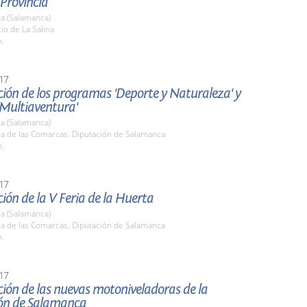
 Provincia
a (Salamanca)
tio de La Salina
h.
17
ión de los programas 'Deporte y Naturaleza' y
 Multiaventura'
a (Salamanca)
la de las Comarcas. Diputación de Salamanca
h.
17
ión de la V Feria de la Huerta
a (Salamanca)
la de las Comarcas. Diputación de Salamanca
h.
17
ión de las nuevas motoniveladoras de la
ón de Salamanca