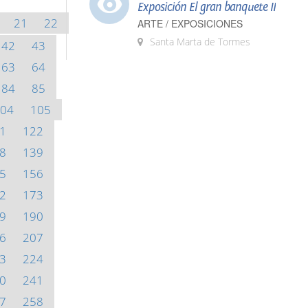
Exposición El gran banquete II
21
22
ARTE / EXPOSICIONES
Santa Marta de Tormes
42
43
63
64
84
85
04
105
1
122
8
139
5
156
2
173
9
190
6
207
3
224
0
241
7
258