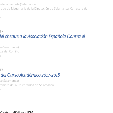
 de la Sagrada (Salamanca)
rque de Maquinaria de la Diputación de Salamanca. Carretera de
h.
17
el cheque a la Asociación Española Contra el
a (Salamanca)
za del Corrillo
h.
17
 del Curso Académico 2017-2018
a (Salamanca)
raninfo de la Universidad de Salamanca
h.
Página
406
de
434