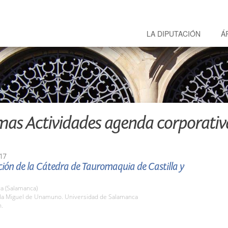
LA DIPUTACIÓN
Á
mas Actividades agenda corporativ
17
ión de la Cátedra de Tauromaquia de Castilla y
a (Salamanca)
ula Miguel de Unamuno. Universidad de Salamanca
h.