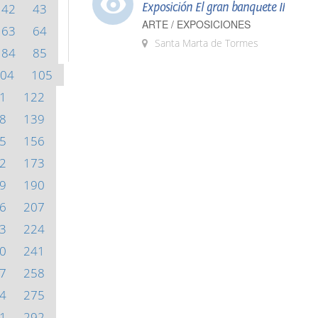
Exposición El gran banquete II
42
43
ARTE / EXPOSICIONES
63
64
Santa Marta de Tormes
84
85
04
105
1
122
8
139
5
156
2
173
9
190
6
207
3
224
0
241
7
258
4
275
1
292