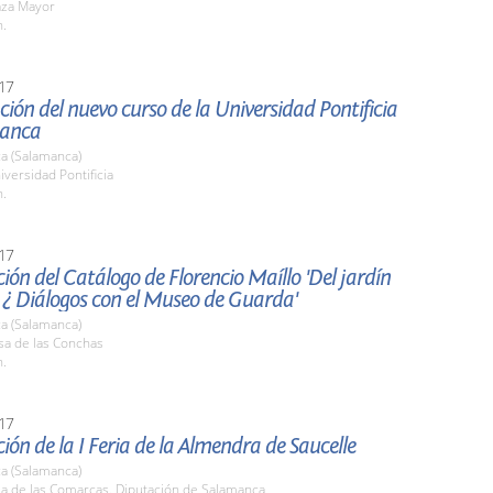
aza Mayor
h.
17
ión del nuevo curso de la Universidad Pontificia
manca
a (Salamanca)
iversidad Pontificia
h.
17
ión del Catálogo de Florencio Maíllo 'Del jardín
 ¿ Diálogos con el Museo de Guarda'
a (Salamanca)
sa de las Conchas
h.
17
ión de la I Feria de la Almendra de Saucelle
a (Salamanca)
la de las Comarcas. Diputación de Salamanca