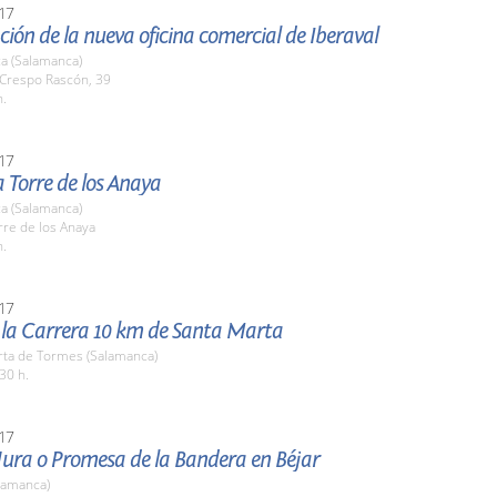
17
ión de la nueva oficina comercial de Iberaval
a (Salamanca)
 Crespo Rascón, 39
h.
17
la Torre de los Anaya
a (Salamanca)
rre de los Anaya
h.
17
e la Carrera 10 km de Santa Marta
rta de Tormes (Salamanca)
30 h.
17
Jura o Promesa de la Bandera en Béjar
lamanca)