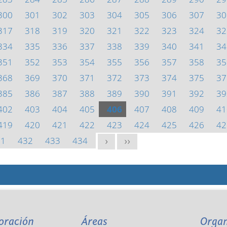
300
301
302
303
304
305
306
307
30
317
318
319
320
321
322
323
324
32
334
335
336
337
338
339
340
341
34
351
352
353
354
355
356
357
358
35
368
369
370
371
372
373
374
375
37
385
386
387
388
389
390
391
392
39
402
403
404
405
406
407
408
409
41
419
420
421
422
423
424
425
426
42
31
432
433
434
>
>>
oración
Áreas
Orga