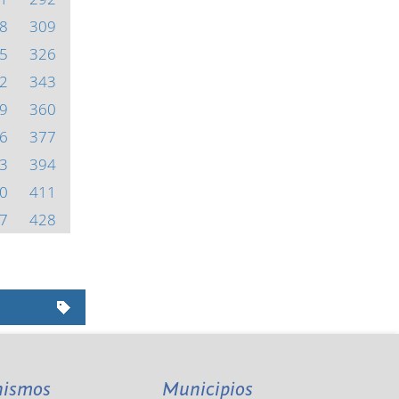
8
309
5
326
2
343
9
360
6
377
3
394
0
411
7
428
nismos
Municipios