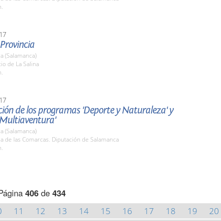
h.
17
 Provincia
a (Salamanca)
tio de La Salina
h.
17
ión de los programas 'Deporte y Naturaleza' y
 Multiaventura'
a (Salamanca)
la de las Comarcas. Diputación de Salamanca
h.
Página
406
de
434
0
11
12
13
14
15
16
17
18
19
20