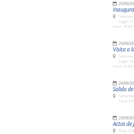
25/09/20
Inaugurac
Salamanc
Lugar: C/
Hora: 18:50 
25/09/20
Visita a 
Salamanc
Lugar: To
Hora: 10:30 
24/09/20
Salida d
Santa Ma
Hora: 10:
23/09/20
Actos de 
Béjar (Sa