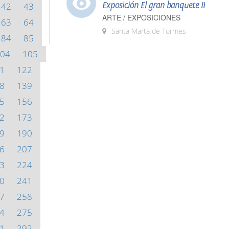
Exposición El gran banquete II
42
43
ARTE / EXPOSICIONES
63
64
Santa Marta de Tormes
84
85
04
105
1
122
8
139
5
156
2
173
9
190
6
207
3
224
0
241
7
258
4
275
1
292