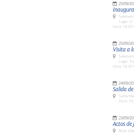
25/09/20
Inaugurac
Salamanc
Lugar: C/
Hora: 18:50 
25/09/20
Visita a 
Salamanc
Lugar: To
Hora: 10:30 
24/09/20
Salida d
Santa Ma
Hora: 10:
23/09/20
Actos de 
Béjar (Sa