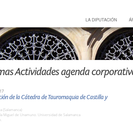
LA DIPUTACIÓN
Á
mas Actividades agenda corporativ
17
ión de la Cátedra de Tauromaquia de Castilla y
a (Salamanca)
ula Miguel de Unamuno. Universidad de Salamanca
h.