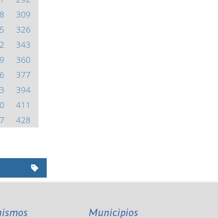
8
309
5
326
2
343
9
360
6
377
3
394
0
411
7
428
nismos
Municipios