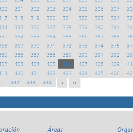
300
301
302
303
304
305
306
307
30
317
318
319
320
321
322
323
324
32
334
335
336
337
338
339
340
341
34
351
352
353
354
355
356
357
358
35
368
369
370
371
372
373
374
375
37
385
386
387
388
389
390
391
392
39
402
403
404
405
406
407
408
409
41
419
420
421
422
423
424
425
426
42
31
432
433
434
>
>>
oración
Áreas
Orga