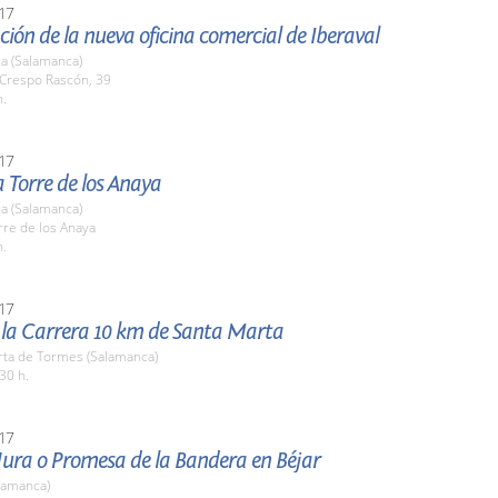
17
ión de la nueva oficina comercial de Iberaval
a (Salamanca)
 Crespo Rascón, 39
h.
17
la Torre de los Anaya
a (Salamanca)
rre de los Anaya
h.
17
e la Carrera 10 km de Santa Marta
rta de Tormes (Salamanca)
30 h.
17
Jura o Promesa de la Bandera en Béjar
lamanca)