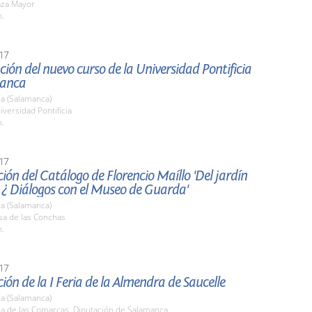
aza Mayor
h.
17
ión del nuevo curso de la Universidad Pontificia
manca
a (Salamanca)
iversidad Pontificia
h.
17
ión del Catálogo de Florencio Maíllo 'Del jardín
 ¿ Diálogos con el Museo de Guarda'
a (Salamanca)
sa de las Conchas
h.
17
ión de la I Feria de la Almendra de Saucelle
a (Salamanca)
la de las Comarcas. Diputación de Salamanca