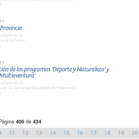
h.
17
 Provincia
a (Salamanca)
tio de La Salina
h.
17
ión de los programas 'Deporte y Naturaleza' y
 Multiaventura'
a (Salamanca)
la de las Comarcas. Diputación de Salamanca
h.
Página
406
de
434
0
11
12
13
14
15
16
17
18
19
20