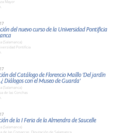
aza Mayor
h.
17
ión del nuevo curso de la Universidad Pontificia
manca
a (Salamanca)
iversidad Pontificia
h.
17
ión del Catálogo de Florencio Maíllo 'Del jardín
 ¿ Diálogos con el Museo de Guarda'
a (Salamanca)
sa de las Conchas
h.
17
ión de la I Feria de la Almendra de Saucelle
a (Salamanca)
la de las Comarcas. Diputación de Salamanca