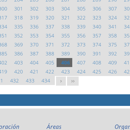
300
301
302
303
304
305
306
307
30
317
318
319
320
321
322
323
324
32
334
335
336
337
338
339
340
341
34
351
352
353
354
355
356
357
358
35
368
369
370
371
372
373
374
375
37
385
386
387
388
389
390
391
392
39
402
403
404
405
406
407
408
409
41
419
420
421
422
423
424
425
426
42
31
432
433
434
>
>>
oración
Áreas
Orga