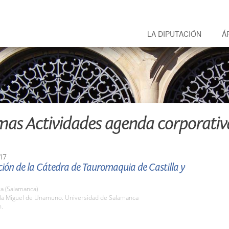
LA DIPUTACIÓN
Á
mas Actividades agenda corporativ
17
ión de la Cátedra de Tauromaquia de Castilla y
a (Salamanca)
ula Miguel de Unamuno. Universidad de Salamanca
h.