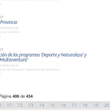
h.
17
 Provincia
a (Salamanca)
tio de La Salina
h.
17
ión de los programas 'Deporte y Naturaleza' y
 Multiaventura'
a (Salamanca)
la de las Comarcas. Diputación de Salamanca
h.
Página
406
de
434
0
11
12
13
14
15
16
17
18
19
20