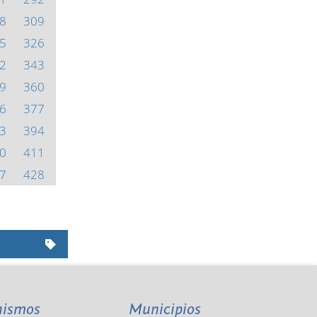
8
309
5
326
2
343
9
360
6
377
3
394
0
411
7
428
nismos
Municipios