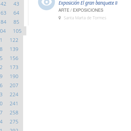
Exposición El gran banquete II
42
43
ARTE / EXPOSICIONES
63
64
Santa Marta de Tormes
84
85
04
105
1
122
8
139
5
156
2
173
9
190
6
207
3
224
0
241
7
258
4
275
1
292