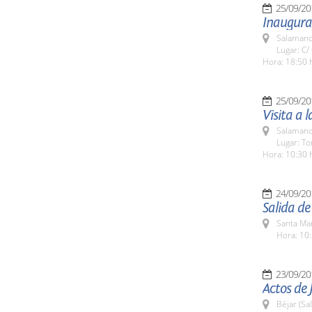
25/09/20
Inaugurac
Salamanc
Lugar: C/
Hora: 18:50 
25/09/20
Visita a 
Salamanc
Lugar: To
Hora: 10:30 
24/09/20
Salida d
Santa Ma
Hora: 10:
23/09/20
Actos de 
Béjar (Sa