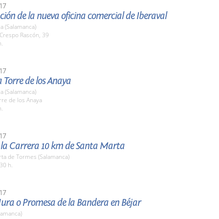
17
ión de la nueva oficina comercial de Iberaval
a (Salamanca)
 Crespo Rascón, 39
h.
17
la Torre de los Anaya
a (Salamanca)
rre de los Anaya
h.
17
e la Carrera 10 km de Santa Marta
rta de Tormes (Salamanca)
30 h.
17
Jura o Promesa de la Bandera en Béjar
lamanca)