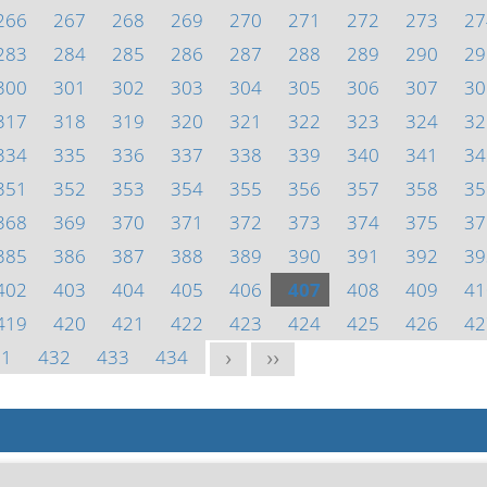
266
267
268
269
270
271
272
273
27
283
284
285
286
287
288
289
290
29
300
301
302
303
304
305
306
307
30
317
318
319
320
321
322
323
324
32
334
335
336
337
338
339
340
341
34
351
352
353
354
355
356
357
358
35
368
369
370
371
372
373
374
375
37
385
386
387
388
389
390
391
392
39
402
403
404
405
406
407
408
409
41
419
420
421
422
423
424
425
426
42
31
432
433
434
>
>>