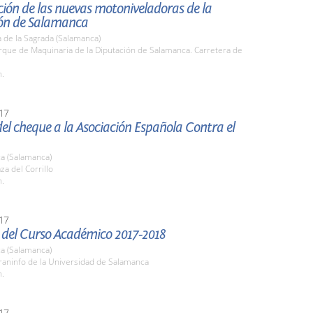
ión de las nuevas motoniveladoras de la
ón de Salamanca
 de la Sagrada (Salamanca)
rque de Maquinaria de la Diputación de Salamanca. Carretera de
h.
17
el cheque a la Asociación Española Contra el
a (Salamanca)
za del Corrillo
h.
17
 del Curso Académico 2017-2018
a (Salamanca)
raninfo de la Universidad de Salamanca
h.
17