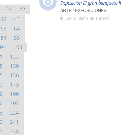
Exposición El gran banquete II
21
22
ARTE / EXPOSICIONES
Santa Marta de Tormes
42
43
63
64
84
85
04
105
1
122
8
139
5
156
2
173
9
190
6
207
3
224
0
241
7
258