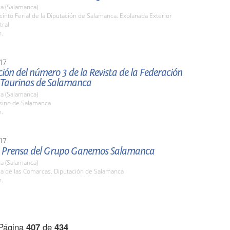
a (Salamanca)
cinto Ferial de la Diputación de Salamanca. Explanada Exterior
tral
h.
17
ión del número 3 de la Revista de la Federación
 Taurinas de Salamanca
a (Salamanca)
asino de Salamanca
h.
17
 Prensa del Grupo Ganemos Salamanca
a (Salamanca)
la de las Comarcas. Diputación de Salamanca
h.
Página
407
de
434