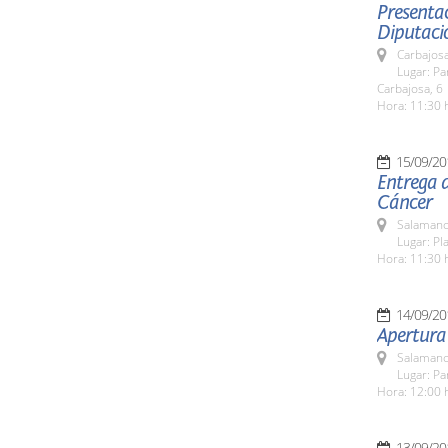
Presentac
Diputaci
Carbajosa
Lugar: Pa
Carbajosa, 6
Hora: 11:30 
15/09/20
Entrega d
Cáncer
Salamanc
Lugar: Pla
Hora: 11:30 
14/09/20
Apertura
Salamanc
Lugar: Pa
Hora: 12:00 
13/09/20