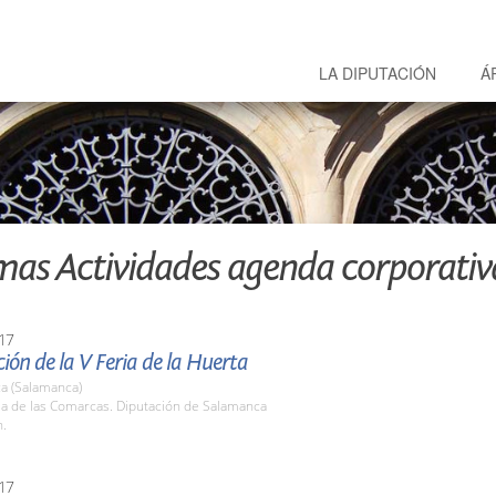
LA DIPUTACIÓN
Á
mas Actividades agenda corporativ
17
ión de la V Feria de la Huerta
a (Salamanca)
la de las Comarcas. Diputación de Salamanca
h.
17