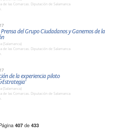
la de las Comarcas. Diputación de Salamanca
h.
17
 Prensa del Grupo Ciudadanos y Ganemos de la
ón
a (Salamanca)
la de las Comarcas. Diputación de Salamanca
h.
17
ión de la experiencia piloto
&Estrategia'
a (Salamanca)
la de las Comarcas. Diputación de Salamanca
h.
Página
407
de
433