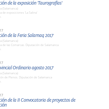
ión de la exposición 'Taurografías'
a (Salamanca)
la de exposiciones 'La Salina'
h.
17
ión de la Feria Salamaq 2017
a (Salamanca)
la de las Comarcas. Diputación de Salamanca
h.
17
vincial Ordinario agosto 2017
a (Salamanca)
lón de Plenos. Diputación de Salamanca
h.
17
ión de la II Convocatoria de proyectos de
ción