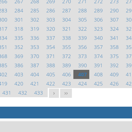
266
267
268
269
270
271
272
273
27
283
284
285
286
287
288
289
290
29
300
301
302
303
304
305
306
307
30
317
318
319
320
321
322
323
324
32
334
335
336
337
338
339
340
341
34
351
352
353
354
355
356
357
358
35
368
369
370
371
372
373
374
375
37
385
386
387
388
389
390
391
392
39
402
403
404
405
406
407
408
409
41
419
420
421
422
423
424
425
426
42
431
432
433
>
>>