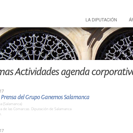
LA DIPUTACIÓN
Á
mas Actividades agenda corporativ
17
 Prensa del Grupo Ganemos Salamanca
a (Salamanca)
la de las Comarcas. Diputación de Salamanca
h.
17