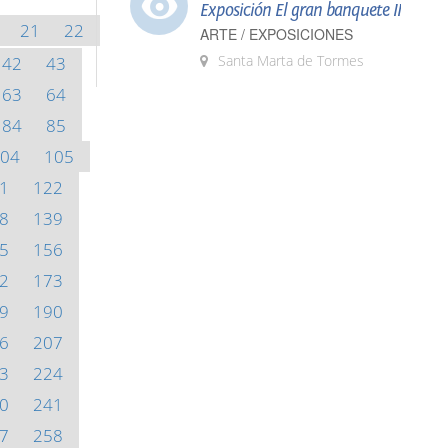
Exposición El gran banquete II
21
22
ARTE / EXPOSICIONES
Santa Marta de Tormes
42
43
63
64
84
85
04
105
1
122
8
139
5
156
2
173
9
190
6
207
3
224
0
241
7
258