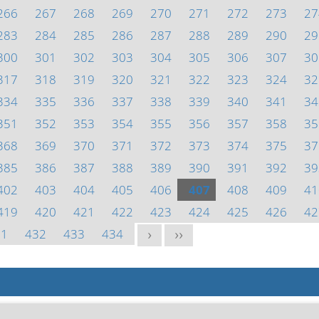
266
267
268
269
270
271
272
273
27
283
284
285
286
287
288
289
290
29
300
301
302
303
304
305
306
307
30
317
318
319
320
321
322
323
324
32
334
335
336
337
338
339
340
341
34
351
352
353
354
355
356
357
358
35
368
369
370
371
372
373
374
375
37
385
386
387
388
389
390
391
392
39
402
403
404
405
406
407
408
409
41
419
420
421
422
423
424
425
426
42
31
432
433
434
>
>>