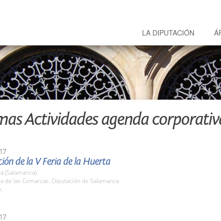
LA DIPUTACIÓN
Á
mas Actividades agenda corporativ
17
ión de la V Feria de la Huerta
a (Salamanca)
la de las Comarcas. Diputación de Salamanca
h.
17