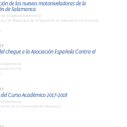
ión de las nuevas motoniveladoras de la
ón de Salamanca
 de la Sagrada (Salamanca)
rque de Maquinaria de la Diputación de Salamanca. Carretera de
h.
17
el cheque a la Asociación Española Contra el
a (Salamanca)
za del Corrillo
h.
17
 del Curso Académico 2017-2018
a (Salamanca)
raninfo de la Universidad de Salamanca
h.
17