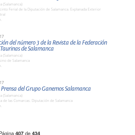
a (Salamanca)
cinto Ferial de la Diputación de Salamanca. Explanada Exterior
tral
h.
17
ión del número 3 de la Revista de la Federación
 Taurinas de Salamanca
a (Salamanca)
asino de Salamanca
h.
17
 Prensa del Grupo Ganemos Salamanca
a (Salamanca)
la de las Comarcas. Diputación de Salamanca
h.
Página
407
de
434