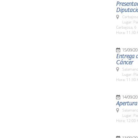
Presentac
Diputaci
Carbajosa
Lugar: Pa
Carbajosa, 6
Hora: 11:30 
15/09/20
Entrega d
Cáncer
Salamanc
Lugar: Pla
Hora: 11:30 
14/09/20
Apertura
Salamanc
Lugar: Pa
Hora: 12:00 
13/09/20