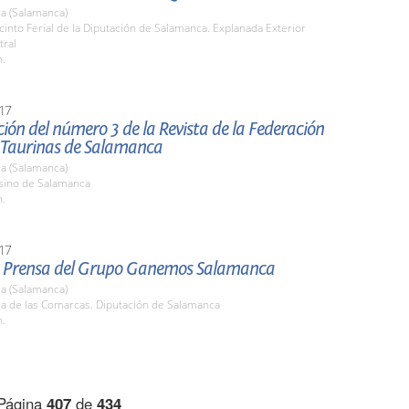
a (Salamanca)
cinto Ferial de la Diputación de Salamanca. Explanada Exterior
tral
h.
17
ión del número 3 de la Revista de la Federación
 Taurinas de Salamanca
a (Salamanca)
asino de Salamanca
h.
17
 Prensa del Grupo Ganemos Salamanca
a (Salamanca)
la de las Comarcas. Diputación de Salamanca
h.
Página
407
de
434