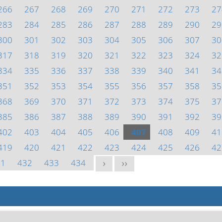
266
267
268
269
270
271
272
273
27
283
284
285
286
287
288
289
290
29
300
301
302
303
304
305
306
307
30
317
318
319
320
321
322
323
324
32
334
335
336
337
338
339
340
341
34
351
352
353
354
355
356
357
358
35
368
369
370
371
372
373
374
375
37
385
386
387
388
389
390
391
392
39
402
403
404
405
406
407
408
409
41
419
420
421
422
423
424
425
426
42
31
432
433
434
>
>>