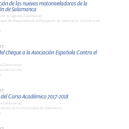
ión de las nuevas motoniveladoras de la
ón de Salamanca
 de la Sagrada (Salamanca)
rque de Maquinaria de la Diputación de Salamanca. Carretera de
h.
17
el cheque a la Asociación Española Contra el
a (Salamanca)
za del Corrillo
h.
17
 del Curso Académico 2017-2018
a (Salamanca)
raninfo de la Universidad de Salamanca
h.
17