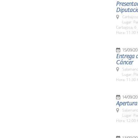
Presentac
Diputaci
Carbajosa
Lugar: Pa
Carbajosa, 6
Hora: 11:30 
15/09/20
Entrega d
Cáncer
Salamanc
Lugar: Pla
Hora: 11:30 
14/09/20
Apertura
Salamanc
Lugar: Pa
Hora: 12:00 
13/09/20