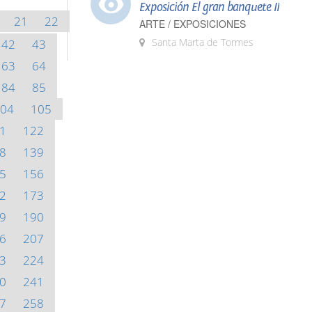
Exposición El gran banquete II
21
22
ARTE / EXPOSICIONES
Santa Marta de Tormes
42
43
63
64
84
85
04
105
1
122
8
139
5
156
2
173
9
190
6
207
3
224
0
241
7
258