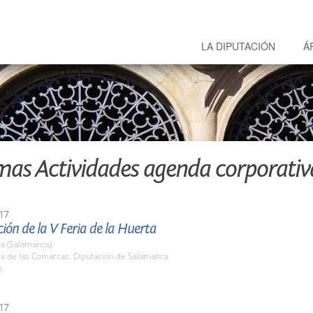
LA DIPUTACIÓN
Á
mas Actividades agenda corporativ
17
ión de la V Feria de la Huerta
a (Salamanca)
la de las Comarcas. Diputación de Salamanca
h.
17