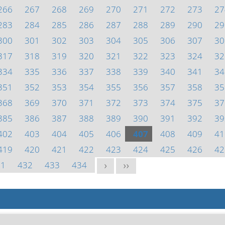
266
267
268
269
270
271
272
273
27
283
284
285
286
287
288
289
290
29
300
301
302
303
304
305
306
307
30
317
318
319
320
321
322
323
324
32
334
335
336
337
338
339
340
341
34
351
352
353
354
355
356
357
358
35
368
369
370
371
372
373
374
375
37
385
386
387
388
389
390
391
392
39
402
403
404
405
406
407
408
409
41
419
420
421
422
423
424
425
426
42
31
432
433
434
>
>>