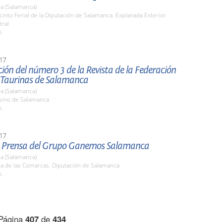
a (Salamanca)
cinto Ferial de la Diputación de Salamanca. Explanada Exterior
tral
h.
17
ión del número 3 de la Revista de la Federación
 Taurinas de Salamanca
a (Salamanca)
asino de Salamanca
h.
17
 Prensa del Grupo Ganemos Salamanca
a (Salamanca)
la de las Comarcas. Diputación de Salamanca
h.
Página
407
de
434