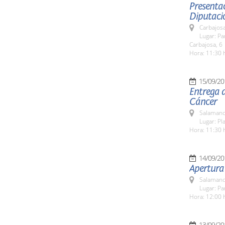
Presentac
Diputaci
Carbajosa
Lugar: Pa
Carbajosa, 6
Hora: 11:30 
15/09/20
Entrega d
Cáncer
Salamanc
Lugar: Pla
Hora: 11:30 
14/09/20
Apertura
Salamanc
Lugar: Pa
Hora: 12:00 
13/09/20