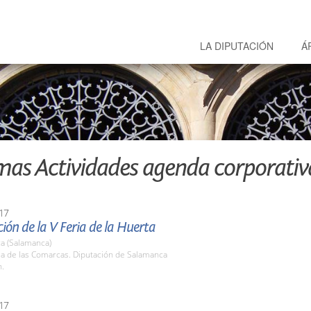
LA DIPUTACIÓN
Á
mas Actividades agenda corporativ
17
ión de la V Feria de la Huerta
a (Salamanca)
la de las Comarcas. Diputación de Salamanca
h.
17