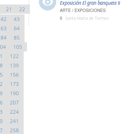
Exposición El gran banquete II
21
22
ARTE / EXPOSICIONES
Santa Marta de Tormes
42
43
63
64
84
85
04
105
1
122
8
139
5
156
2
173
9
190
6
207
3
224
0
241
7
258