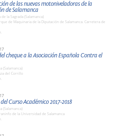
ión de las nuevas motoniveladoras de la
ón de Salamanca
 de la Sagrada (Salamanca)
rque de Maquinaria de la Diputación de Salamanca. Carretera de
h.
17
el cheque a la Asociación Española Contra el
a (Salamanca)
za del Corrillo
h.
17
 del Curso Académico 2017-2018
a (Salamanca)
raninfo de la Universidad de Salamanca
h.
17