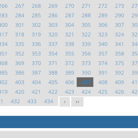
266
267
268
269
270
271
272
273
27
283
284
285
286
287
288
289
290
29
300
301
302
303
304
305
306
307
30
317
318
319
320
321
322
323
324
32
334
335
336
337
338
339
340
341
34
351
352
353
354
355
356
357
358
35
368
369
370
371
372
373
374
375
37
385
386
387
388
389
390
391
392
39
402
403
404
405
406
407
408
409
41
419
420
421
422
423
424
425
426
42
31
432
433
434
>
>>