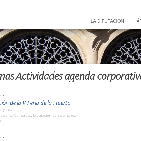
LA DIPUTACIÓN
Á
mas Actividades agenda corporativ
17
ión de la V Feria de la Huerta
a (Salamanca)
la de las Comarcas. Diputación de Salamanca
h.
17