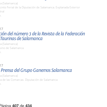
a (Salamanca)
cinto Ferial de la Diputación de Salamanca. Explanada Exterior
tral
h.
17
ión del número 3 de la Revista de la Federación
 Taurinas de Salamanca
a (Salamanca)
asino de Salamanca
h.
17
 Prensa del Grupo Ganemos Salamanca
a (Salamanca)
la de las Comarcas. Diputación de Salamanca
h.
Página
407
de
434