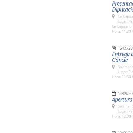
Presentac
Diputaci
Carbajosa
Lugar: Pa
Carbajosa, 6
Hora: 11:30 
15/09/20
Entrega d
Cáncer
Salamanc
Lugar: Pla
Hora: 11:30 
14/09/20
Apertura
Salamanc
Lugar: Pa
Hora: 12:00 
13/09/20