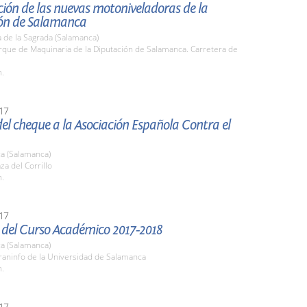
ión de las nuevas motoniveladoras de la
ón de Salamanca
 de la Sagrada (Salamanca)
rque de Maquinaria de la Diputación de Salamanca. Carretera de
h.
17
el cheque a la Asociación Española Contra el
a (Salamanca)
za del Corrillo
h.
17
 del Curso Académico 2017-2018
a (Salamanca)
raninfo de la Universidad de Salamanca
h.
17