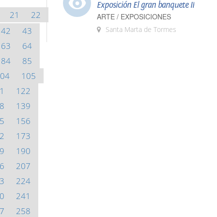
Exposición El gran banquete II
21
22
ARTE / EXPOSICIONES
Santa Marta de Tormes
42
43
63
64
84
85
04
105
1
122
8
139
5
156
2
173
9
190
6
207
3
224
0
241
7
258