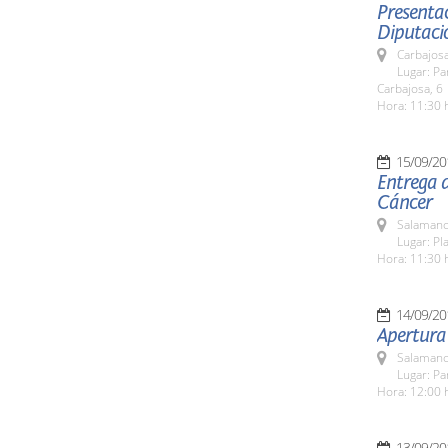
Presentac
Diputaci
Carbajosa
Lugar: Pa
Carbajosa, 6
Hora: 11:30 
15/09/20
Entrega d
Cáncer
Salamanc
Lugar: Pla
Hora: 11:30 
14/09/20
Apertura
Salamanc
Lugar: Pa
Hora: 12:00 
13/09/20