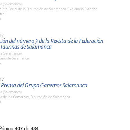
a (Salamanca)
cinto Ferial de la Diputación de Salamanca. Explanada Exterior
tral
h.
17
ión del número 3 de la Revista de la Federación
 Taurinas de Salamanca
a (Salamanca)
asino de Salamanca
h.
17
 Prensa del Grupo Ganemos Salamanca
a (Salamanca)
la de las Comarcas. Diputación de Salamanca
h.
Página
407
de
434