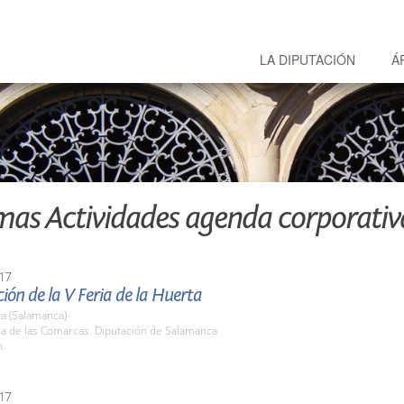
LA DIPUTACIÓN
Á
mas Actividades agenda corporativ
17
ión de la V Feria de la Huerta
a (Salamanca)
la de las Comarcas. Diputación de Salamanca
h.
17