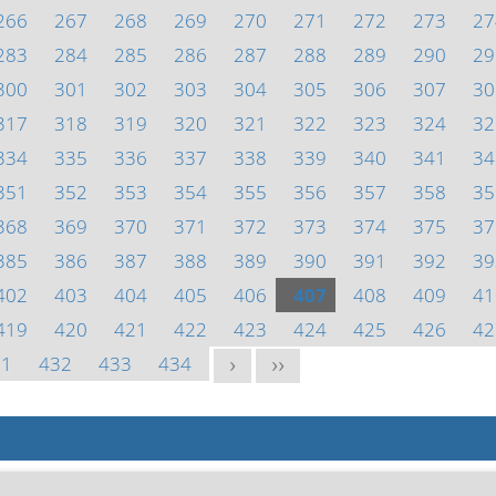
266
267
268
269
270
271
272
273
27
283
284
285
286
287
288
289
290
29
300
301
302
303
304
305
306
307
30
317
318
319
320
321
322
323
324
32
334
335
336
337
338
339
340
341
34
351
352
353
354
355
356
357
358
35
368
369
370
371
372
373
374
375
37
385
386
387
388
389
390
391
392
39
402
403
404
405
406
407
408
409
41
419
420
421
422
423
424
425
426
42
31
432
433
434
>
>>