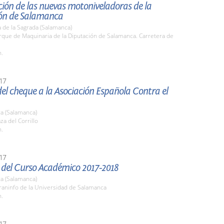
ión de las nuevas motoniveladoras de la
ón de Salamanca
 de la Sagrada (Salamanca)
rque de Maquinaria de la Diputación de Salamanca. Carretera de
h.
17
el cheque a la Asociación Española Contra el
a (Salamanca)
za del Corrillo
h.
17
 del Curso Académico 2017-2018
a (Salamanca)
raninfo de la Universidad de Salamanca
h.
17