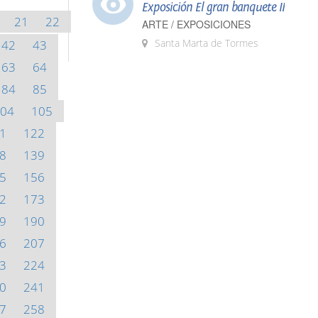
Exposición El gran banquete II
21
22
ARTE / EXPOSICIONES
Santa Marta de Tormes
42
43
63
64
84
85
04
105
1
122
8
139
5
156
2
173
9
190
6
207
3
224
0
241
7
258