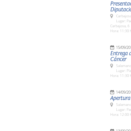
Presentac
Diputaci
Carbajosa
Lugar: Pa
Carbajosa, 6
Hora: 11:30 
15/09/20
Entrega d
Cáncer
Salamanc
Lugar: Pla
Hora: 11:30 
14/09/20
Apertura
Salamanc
Lugar: Pa
Hora: 12:00 
13/09/20