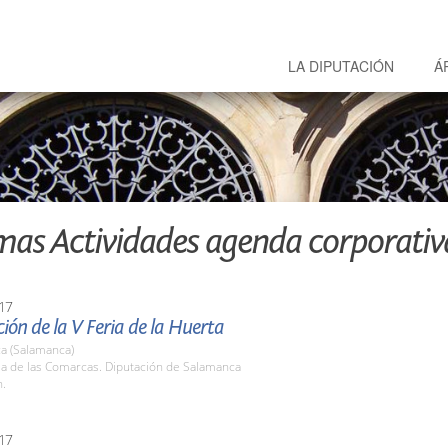
LA DIPUTACIÓN
Á
mas Actividades agenda corporativ
17
ión de la V Feria de la Huerta
a (Salamanca)
la de las Comarcas. Diputación de Salamanca
h.
17