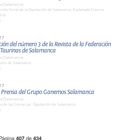
a (Salamanca)
cinto Ferial de la Diputación de Salamanca. Explanada Exterior
tral
h.
17
ión del número 3 de la Revista de la Federación
 Taurinas de Salamanca
a (Salamanca)
asino de Salamanca
h.
17
 Prensa del Grupo Ganemos Salamanca
a (Salamanca)
la de las Comarcas. Diputación de Salamanca
h.
Página
407
de
434