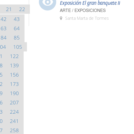
Exposición El gran banquete II
21
22
ARTE / EXPOSICIONES
Santa Marta de Tormes
42
43
63
64
84
85
04
105
1
122
8
139
5
156
2
173
9
190
6
207
3
224
0
241
7
258