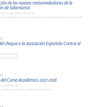
ión de las nuevas motoniveladoras de la
ón de Salamanca
 de la Sagrada (Salamanca)
rque de Maquinaria de la Diputación de Salamanca. Carretera de
h.
17
el cheque a la Asociación Española Contra el
a (Salamanca)
za del Corrillo
h.
17
 del Curso Académico 2017-2018
a (Salamanca)
raninfo de la Universidad de Salamanca
h.
17