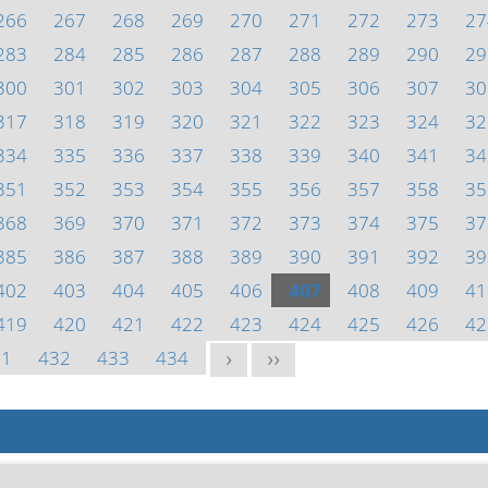
266
267
268
269
270
271
272
273
27
283
284
285
286
287
288
289
290
29
300
301
302
303
304
305
306
307
30
317
318
319
320
321
322
323
324
32
334
335
336
337
338
339
340
341
34
351
352
353
354
355
356
357
358
35
368
369
370
371
372
373
374
375
37
385
386
387
388
389
390
391
392
39
402
403
404
405
406
407
408
409
41
419
420
421
422
423
424
425
426
42
31
432
433
434
>
>>