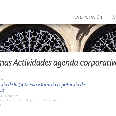
LA DIPUTACIÓN
Á
mas Actividades agenda corporativ
17
ción de la 34 Media Maratón Diputación de
ca
a (Salamanca)
la de las Comarcas. Diputación de Salamanca
h.