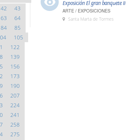
Exposición El gran banquete II
42
43
ARTE / EXPOSICIONES
63
64
Santa Marta de Tormes
84
85
04
105
1
122
8
139
5
156
2
173
9
190
6
207
3
224
0
241
7
258
4
275