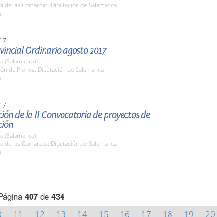
la de las Comarcas. Diputación de Salamanca
h.
17
vincial Ordinario agosto 2017
a (Salamanca)
lón de Plenos. Diputación de Salamanca
h.
17
ión de la II Convocatoria de proyectos de
ción
a (Salamanca)
la de las Comarcas. Diputación de Salamanca
h.
Página
407
de
434
0
11
12
13
14
15
16
17
18
19
20