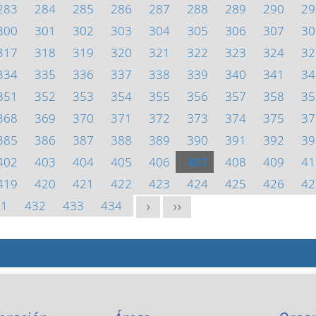
283
284
285
286
287
288
289
290
29
300
301
302
303
304
305
306
307
30
317
318
319
320
321
322
323
324
32
334
335
336
337
338
339
340
341
34
351
352
353
354
355
356
357
358
35
368
369
370
371
372
373
374
375
37
385
386
387
388
389
390
391
392
39
402
403
404
405
406
407
408
409
41
419
420
421
422
423
424
425
426
42
31
432
433
434
>
>>