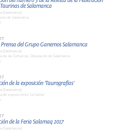
ión del número 3 de la Revista de la Federación
 Taurinas de Salamanca
a (Salamanca)
asino de Salamanca
h.
17
 Prensa del Grupo Ganemos Salamanca
a (Salamanca)
la de las Comarcas. Diputación de Salamanca
h.
17
ión de la exposición 'Taurografías'
a (Salamanca)
la de exposiciones 'La Salina'
h.
17
ión de la Feria Salamaq 2017
a (Salamanca)