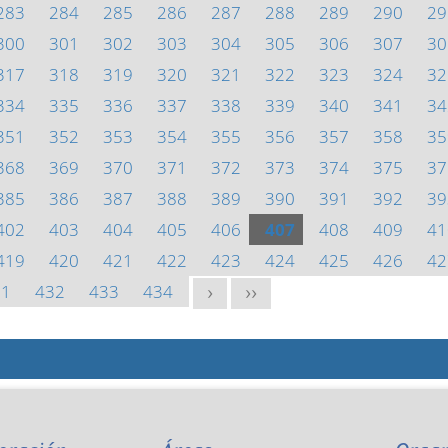
283
284
285
286
287
288
289
290
29
300
301
302
303
304
305
306
307
30
317
318
319
320
321
322
323
324
32
334
335
336
337
338
339
340
341
34
351
352
353
354
355
356
357
358
35
368
369
370
371
372
373
374
375
37
385
386
387
388
389
390
391
392
39
402
403
404
405
406
407
408
409
41
419
420
421
422
423
424
425
426
42
31
432
433
434
>
>>