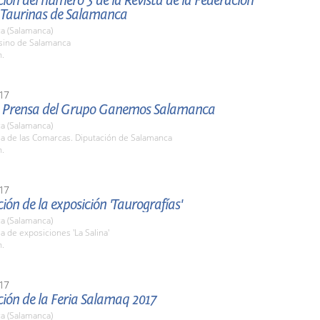
ión del número 3 de la Revista de la Federación
 Taurinas de Salamanca
a (Salamanca)
asino de Salamanca
h.
17
 Prensa del Grupo Ganemos Salamanca
a (Salamanca)
la de las Comarcas. Diputación de Salamanca
h.
17
ión de la exposición 'Taurografías'
a (Salamanca)
la de exposiciones 'La Salina'
h.
17
ión de la Feria Salamaq 2017
a (Salamanca)