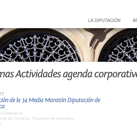
LA DIPUTACIÓN
Á
mas Actividades agenda corporativ
17
ción de la 34 Media Maratón Diputación de
ca
a (Salamanca)
la de las Comarcas. Diputación de Salamanca
h.