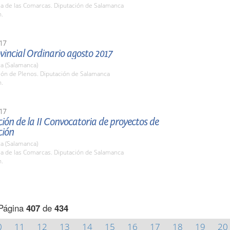
la de las Comarcas. Diputación de Salamanca
h.
17
vincial Ordinario agosto 2017
a (Salamanca)
lón de Plenos. Diputación de Salamanca
h.
17
ión de la II Convocatoria de proyectos de
ción
a (Salamanca)
la de las Comarcas. Diputación de Salamanca
h.
Página
407
de
434
0
11
12
13
14
15
16
17
18
19
20