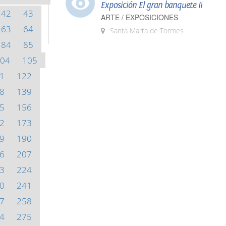
Exposición El gran banquete II
42
43
ARTE / EXPOSICIONES
63
64
Santa Marta de Tormes
84
85
04
105
1
122
8
139
5
156
2
173
9
190
6
207
3
224
0
241
7
258
4
275