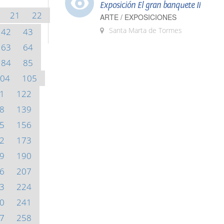
Exposición El gran banquete II
21
22
ARTE / EXPOSICIONES
Santa Marta de Tormes
42
43
63
64
84
85
04
105
1
122
8
139
5
156
2
173
9
190
6
207
3
224
0
241
7
258