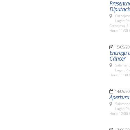
Presentac
Diputaci
Carbajosa
Lugar: Pa
Carbajosa, 6
Hora: 11:30 
15/09/20
Entrega d
Cáncer
Salamanc
Lugar: Pla
Hora: 11:30 
14/09/20
Apertura
Salamanc
Lugar: Pa
Hora: 12:00 
13/09/20