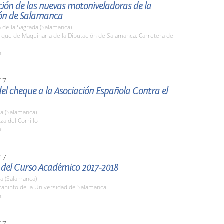
ión de las nuevas motoniveladoras de la
ón de Salamanca
 de la Sagrada (Salamanca)
rque de Maquinaria de la Diputación de Salamanca. Carretera de
h.
17
el cheque a la Asociación Española Contra el
a (Salamanca)
za del Corrillo
h.
17
 del Curso Académico 2017-2018
a (Salamanca)
raninfo de la Universidad de Salamanca
h.
17