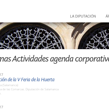
LA DIPUTACIÓN
Á
mas Actividades agenda corporativ
17
ión de la V Feria de la Huerta
a (Salamanca)
la de las Comarcas. Diputación de Salamanca
h.
17