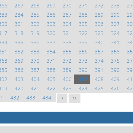
266
267
268
269
270
271
272
273
27
283
284
285
286
287
288
289
290
29
300
301
302
303
304
305
306
307
30
317
318
319
320
321
322
323
324
32
334
335
336
337
338
339
340
341
34
351
352
353
354
355
356
357
358
35
368
369
370
371
372
373
374
375
37
385
386
387
388
389
390
391
392
39
402
403
404
405
406
407
408
409
41
419
420
421
422
423
424
425
426
42
31
432
433
434
>
>>