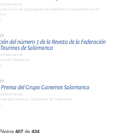
a (Salamanca)
cinto Ferial de la Diputación de Salamanca. Explanada Exterior
tral
h.
17
ión del número 3 de la Revista de la Federación
 Taurinas de Salamanca
a (Salamanca)
asino de Salamanca
h.
17
 Prensa del Grupo Ganemos Salamanca
a (Salamanca)
la de las Comarcas. Diputación de Salamanca
h.
Página
407
de
434