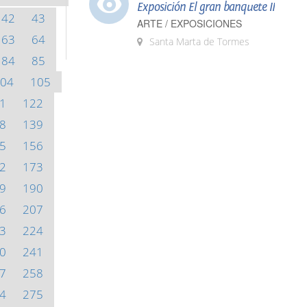
Exposición El gran banquete II
42
43
ARTE / EXPOSICIONES
63
64
Santa Marta de Tormes
84
85
04
105
1
122
8
139
5
156
2
173
9
190
6
207
3
224
0
241
7
258
4
275