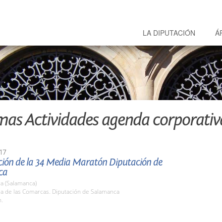
LA DIPUTACIÓN
Á
mas Actividades agenda corporativ
17
ción de la 34 Media Maratón Diputación de
ca
a (Salamanca)
la de las Comarcas. Diputación de Salamanca
h.