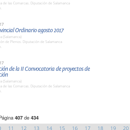
la de las Comarcas. Diputación de Salamanca
h.
17
vincial Ordinario agosto 2017
a (Salamanca)
lón de Plenos. Diputación de Salamanca
h.
17
ión de la II Convocatoria de proyectos de
ción
a (Salamanca)
la de las Comarcas. Diputación de Salamanca
h.
Página
407
de
434
0
11
12
13
14
15
16
17
18
19
20