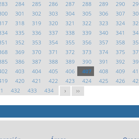
283
284
285
286
287
288
289
290
29
300
301
302
303
304
305
306
307
30
317
318
319
320
321
322
323
324
32
334
335
336
337
338
339
340
341
34
351
352
353
354
355
356
357
358
35
368
369
370
371
372
373
374
375
37
385
386
387
388
389
390
391
392
39
402
403
404
405
406
407
408
409
41
419
420
421
422
423
424
425
426
42
31
432
433
434
>
>>