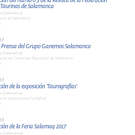
ión del número 3 de la Revista de la Federación
 Taurinas de Salamanca
a (Salamanca)
asino de Salamanca
h.
17
 Prensa del Grupo Ganemos Salamanca
a (Salamanca)
la de las Comarcas. Diputación de Salamanca
h.
17
ión de la exposición 'Taurografías'
a (Salamanca)
la de exposiciones 'La Salina'
h.
17
ión de la Feria Salamaq 2017
a (Salamanca)