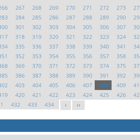
266
267
268
269
270
271
272
273
27
283
284
285
286
287
288
289
290
29
300
301
302
303
304
305
306
307
30
317
318
319
320
321
322
323
324
32
334
335
336
337
338
339
340
341
34
351
352
353
354
355
356
357
358
35
368
369
370
371
372
373
374
375
37
385
386
387
388
389
390
391
392
39
402
403
404
405
406
407
408
409
41
419
420
421
422
423
424
425
426
42
31
432
433
434
>
>>