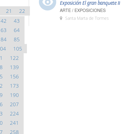
Exposición El gran banquete II
ARTE / EXPOSICIONES
21
22
Santa Marta de Tormes
42
43
63
64
84
85
04
105
1
122
8
139
5
156
2
173
9
190
6
207
3
224
0
241
7
258