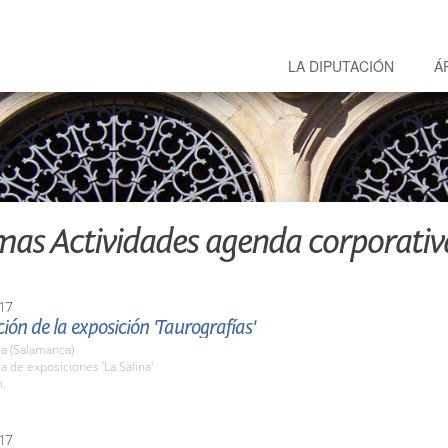
LA DIPUTACIÓN
Á
mas Actividades agenda corporativ
17
ión de la exposición 'Taurografías'
a (Salamanca)
la de exposiciones 'La Salina'
h.
17