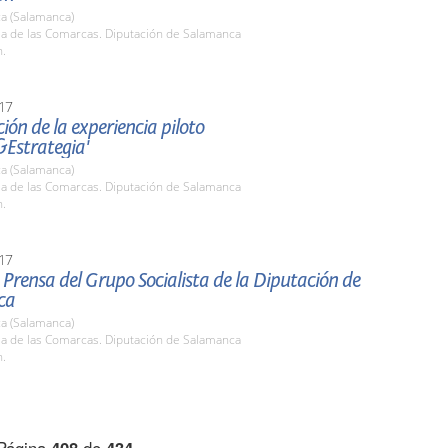
a (Salamanca)
la de las Comarcas. Diputación de Salamanca
h.
17
ión de la experiencia piloto
&Estrategia'
a (Salamanca)
la de las Comarcas. Diputación de Salamanca
h.
17
Prensa del Grupo Socialista de la Diputación de
ca
a (Salamanca)
la de las Comarcas. Diputación de Salamanca
h.