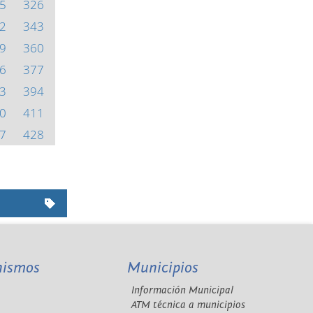
5
326
2
343
9
360
6
377
3
394
0
411
7
428
nismos
Municipios
Información Municipal
A
ATM técnica a municipios