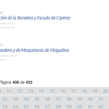
17
ión de la Bandera y Escudo de Cipérez
(Salamanca)
yuntamiento
h.
17
nadera y de Maquinaria de Vitigudino
o (Salamanca)
00 h.
Página
408
de
433
0
11
12
13
14
15
16
17
18
19
20
32
33
34
35
36
37
38
39
40
41
53
54
55
56
57
58
59
60
61
62