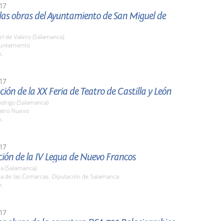
17
 las obras del Ayuntamiento de San Miguel de
l de Valero (Salamanca)
yuntamiento
h.
17
ión de la XX Feria de Teatro de Castilla y León
odrigo (Salamanca)
eatro Nuevo
h.
17
ión de la IV Legua de Nuevo Francos
a (Salamanca)
la de las Comarcas. Diputación de Salamanca
h.
17