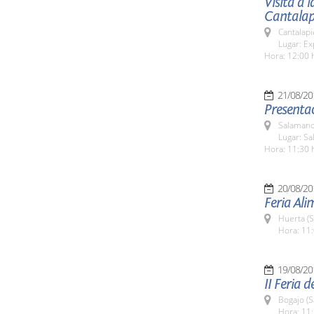
Visita a 
Cantalap
Cantalapi
Lugar: Ex
Hora: 12:00 
21/08/20
Presentac
Salamanc
Lugar: Sa
Hora: 11:30 
20/08/20
Feria Al
Huerta (
Hora: 11:
19/08/20
II Feria 
Bogajo (
Hora: 11: