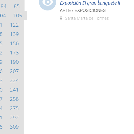
Exposición El gran banquete II
84
85
ARTE / EXPOSICIONES
04
105
Santa Marta de Tormes
1
122
8
139
5
156
2
173
9
190
6
207
3
224
0
241
7
258
4
275
1
292
8
309