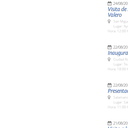
24/08/20
Visita de
Valero
San Migue
Lugar: A
Hora: 12:00 
22/08/20
Inaugurac
Ciudad R
Lugar: T
Hora: 18:00 
22/08/20
Presentac
Salamanc
Lugar: Sa
Hora: 11:00 
21/08/20