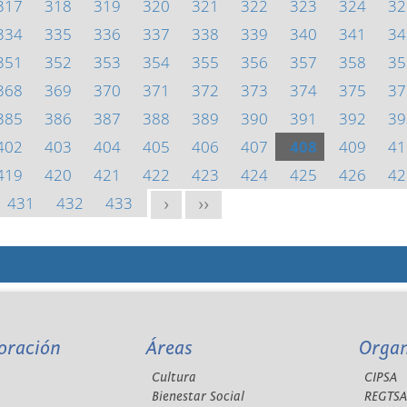
317
318
319
320
321
322
323
324
32
334
335
336
337
338
339
340
341
34
351
352
353
354
355
356
357
358
35
368
369
370
371
372
373
374
375
37
385
386
387
388
389
390
391
392
39
402
403
404
405
406
407
408
409
41
419
420
421
422
423
424
425
426
42
431
432
433
>
>>
oración
Áreas
Orga
Cultura
CIPSA
Bienestar Social
REGTS