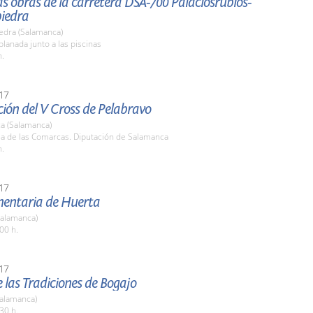
las obras de la carretera DSA-700 Palaciosrubios-
iedra
edra (Salamanca)
planada junto a las piscinas
h.
17
ión del V Cross de Pelabravo
a (Salamanca)
la de las Comarcas. Diputación de Salamanca
h.
17
imentaria de Huerta
Salamanca)
00 h.
17
de las Tradiciones de Bogajo
Salamanca)
30 h.