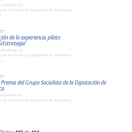
a (Salamanca)
la de las Comarcas. Diputación de Salamanca
h.
17
ión de la experiencia piloto
&Estrategia'
a (Salamanca)
la de las Comarcas. Diputación de Salamanca
h.
17
Prensa del Grupo Socialista de la Diputación de
ca
a (Salamanca)
la de las Comarcas. Diputación de Salamanca
h.