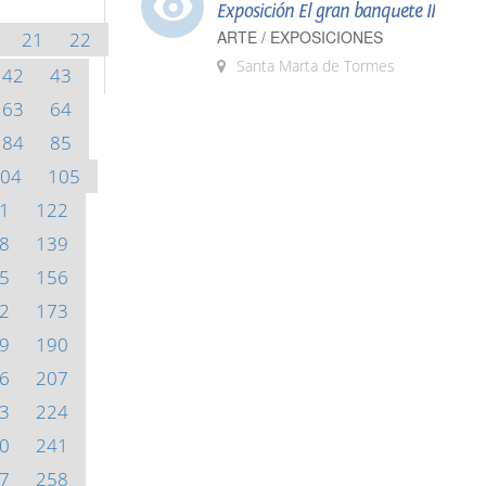
Exposición El gran banquete II
ARTE / EXPOSICIONES
21
22
Santa Marta de Tormes
42
43
63
64
84
85
04
105
1
122
8
139
5
156
2
173
9
190
6
207
3
224
0
241
7
258