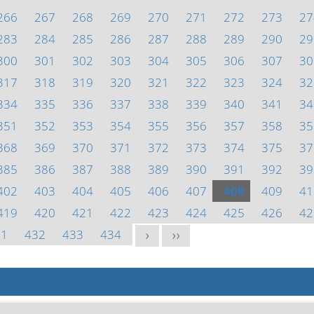
266
267
268
269
270
271
272
273
27
283
284
285
286
287
288
289
290
29
300
301
302
303
304
305
306
307
30
317
318
319
320
321
322
323
324
32
334
335
336
337
338
339
340
341
34
351
352
353
354
355
356
357
358
35
368
369
370
371
372
373
374
375
37
385
386
387
388
389
390
391
392
39
402
403
404
405
406
407
408
409
41
419
420
421
422
423
424
425
426
42
31
432
433
434
>
>>