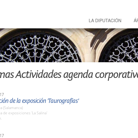
LA DIPUTACIÓN
Á
mas Actividades agenda corporativ
17
ión de la exposición 'Taurografías'
a (Salamanca)
la de exposiciones 'La Salina'
h.
17