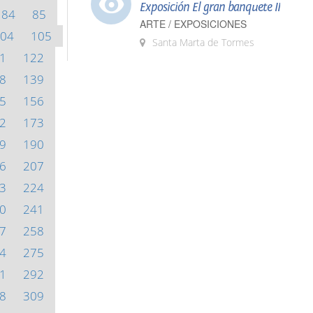
Exposición El gran banquete II
84
85
ARTE / EXPOSICIONES
04
105
Santa Marta de Tormes
1
122
8
139
5
156
2
173
9
190
6
207
3
224
0
241
7
258
4
275
1
292
8
309