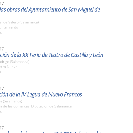
17
 las obras del Ayuntamiento de San Miguel de
l de Valero (Salamanca)
yuntamiento
h.
17
ión de la XX Feria de Teatro de Castilla y León
odrigo (Salamanca)
eatro Nuevo
h.
17
ión de la IV Legua de Nuevo Francos
a (Salamanca)
la de las Comarcas. Diputación de Salamanca
h.
17