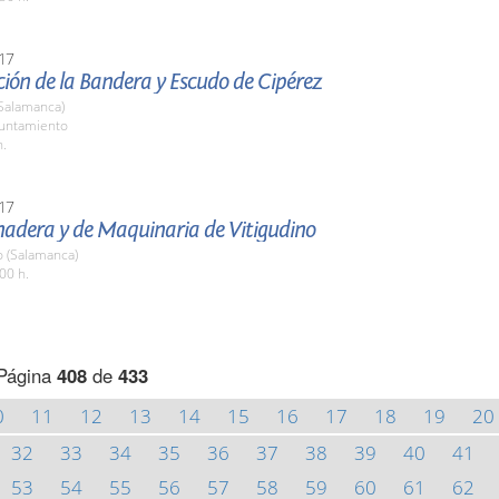
17
ión de la Bandera y Escudo de Cipérez
(Salamanca)
yuntamiento
h.
17
nadera y de Maquinaria de Vitigudino
o (Salamanca)
00 h.
Página
408
de
433
0
11
12
13
14
15
16
17
18
19
20
32
33
34
35
36
37
38
39
40
41
53
54
55
56
57
58
59
60
61
62