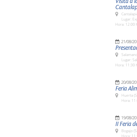
Visita a 
Cantalap
Cantalapi
Lugar: Ex
Hora: 12:00 
21/08/20
Presentac
Salamanc
Lugar: Sa
Hora: 11:30 
20/08/20
Feria Al
Huerta (
Hora: 11:
19/08/20
II Feria 
Bogajo (
Hora: 11: