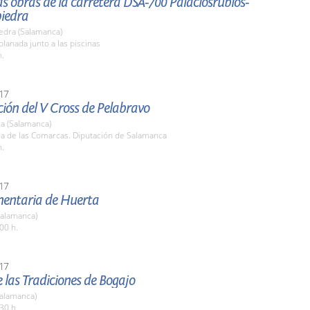
las obras de la carretera DSA-700 Palaciosrubios-
iedra
edra (Salamanca)
planada junto a las piscinas
h.
17
ión del V Cross de Pelabravo
a (Salamanca)
la de las Comarcas. Diputación de Salamanca
h.
17
imentaria de Huerta
Salamanca)
00 h.
17
de las Tradiciones de Bogajo
Salamanca)
30 h.