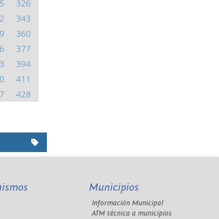
5
326
2
343
9
360
6
377
3
394
0
411
7
428
nismos
Municipios
Información Municipal
A
ATM técnica a municipios