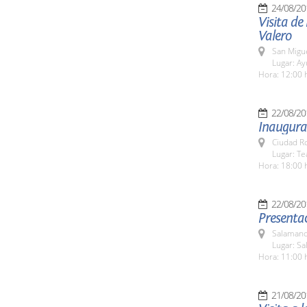
24/08/20
Visita de
Valero
San Migue
Lugar: A
Hora: 12:00 
22/08/20
Inaugurac
Ciudad R
Lugar: T
Hora: 18:00 
22/08/20
Presentac
Salamanc
Lugar: Sa
Hora: 11:00 
21/08/20