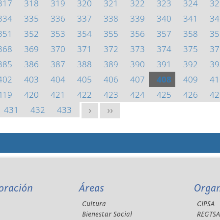
317
318
319
320
321
322
323
324
32
334
335
336
337
338
339
340
341
34
351
352
353
354
355
356
357
358
35
368
369
370
371
372
373
374
375
37
385
386
387
388
389
390
391
392
39
402
403
404
405
406
407
408
409
41
419
420
421
422
423
424
425
426
42
431
432
433
>
>>
oración
Áreas
Orga
Cultura
CIPSA
Bienestar Social
REGTS