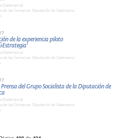
a (Salamanca)
la de las Comarcas. Diputación de Salamanca
h.
17
ión de la experiencia piloto
&Estrategia'
a (Salamanca)
la de las Comarcas. Diputación de Salamanca
h.
17
Prensa del Grupo Socialista de la Diputación de
ca
a (Salamanca)
la de las Comarcas. Diputación de Salamanca
h.