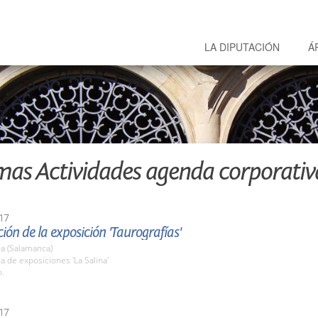
LA DIPUTACIÓN
Á
mas Actividades agenda corporativ
17
ión de la exposición 'Taurografías'
a (Salamanca)
la de exposiciones 'La Salina'
h.
17