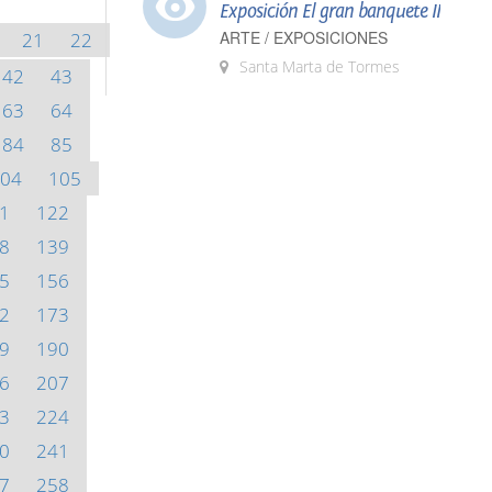
Exposición El gran banquete II
ARTE / EXPOSICIONES
21
22
Santa Marta de Tormes
42
43
63
64
84
85
04
105
1
122
8
139
5
156
2
173
9
190
6
207
3
224
0
241
7
258