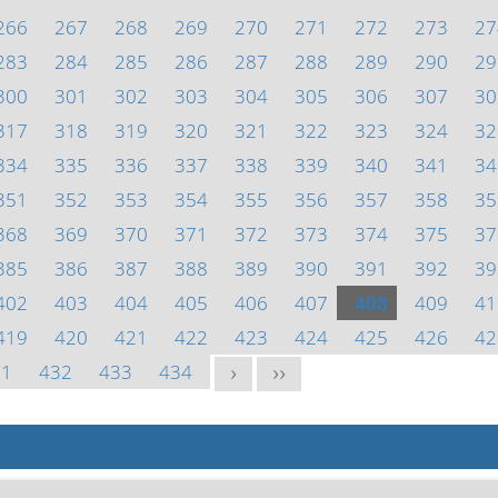
266
267
268
269
270
271
272
273
27
283
284
285
286
287
288
289
290
29
300
301
302
303
304
305
306
307
30
317
318
319
320
321
322
323
324
32
334
335
336
337
338
339
340
341
34
351
352
353
354
355
356
357
358
35
368
369
370
371
372
373
374
375
37
385
386
387
388
389
390
391
392
39
402
403
404
405
406
407
408
409
41
419
420
421
422
423
424
425
426
42
31
432
433
434
>
>>