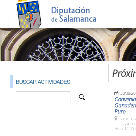
Próxi
BUSCAR ACTIVIDADES
30/08/20
Convenio 
Ganadera
Puro
Salamanc
Lugar: Sa
Hora: 12:00 