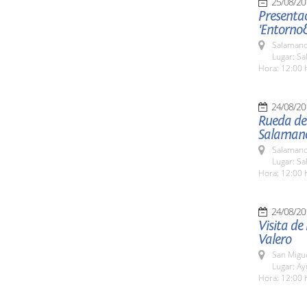
25/08/20
Presentac
'Entorno
Salamanc
Lugar: Sa
Hora: 12:00 
24/08/20
Rueda de 
Salaman
Salamanc
Lugar: Sa
Hora: 12:00 
24/08/20
Visita de
Valero
San Migue
Lugar: A
Hora: 12:00 