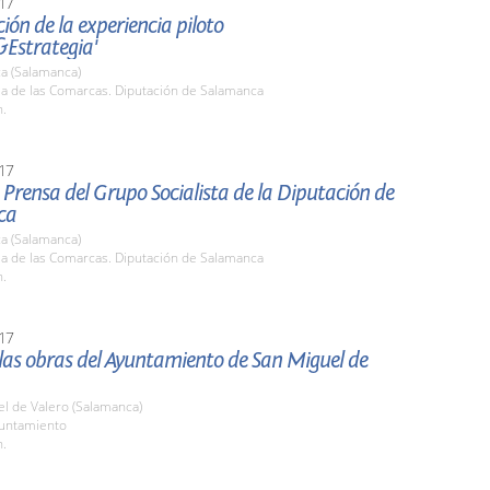
17
ión de la experiencia piloto
&Estrategia'
a (Salamanca)
la de las Comarcas. Diputación de Salamanca
h.
17
Prensa del Grupo Socialista de la Diputación de
ca
a (Salamanca)
la de las Comarcas. Diputación de Salamanca
h.
17
 las obras del Ayuntamiento de San Miguel de
l de Valero (Salamanca)
yuntamiento
h.