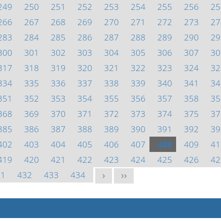
249
250
251
252
253
254
255
256
25
266
267
268
269
270
271
272
273
27
283
284
285
286
287
288
289
290
29
300
301
302
303
304
305
306
307
30
317
318
319
320
321
322
323
324
32
334
335
336
337
338
339
340
341
34
351
352
353
354
355
356
357
358
35
368
369
370
371
372
373
374
375
37
385
386
387
388
389
390
391
392
39
402
403
404
405
406
407
408
409
41
419
420
421
422
423
424
425
426
42
31
432
433
434
>
>>