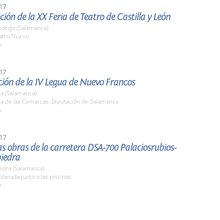
17
ión de la XX Feria de Teatro de Castilla y León
odrigo (Salamanca)
eatro Nuevo
h.
17
ión de la IV Legua de Nuevo Francos
a (Salamanca)
la de las Comarcas. Diputación de Salamanca
h.
17
las obras de la carretera DSA-700 Palaciosrubios-
iedra
edra (Salamanca)
planada junto a las piscinas
h.