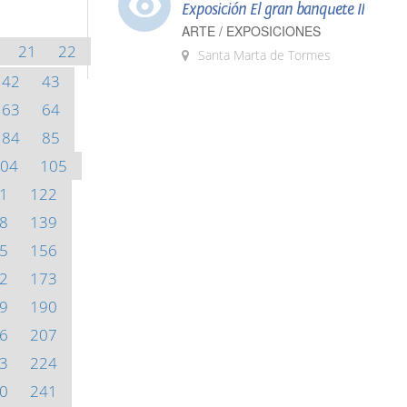
Exposición El gran banquete II
ARTE / EXPOSICIONES
21
22
Santa Marta de Tormes
42
43
63
64
84
85
04
105
1
122
8
139
5
156
2
173
9
190
6
207
3
224
0
241