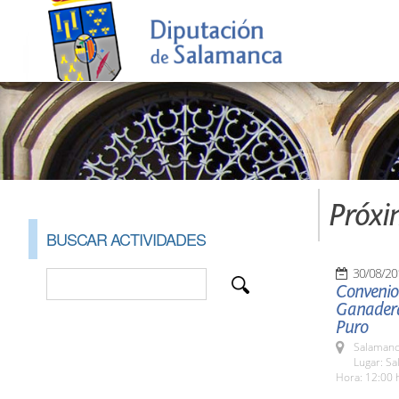
Próxi
BUSCAR ACTIVIDADES
30/08/20
Convenio 
Ganadera
Puro
Salamanc
Lugar: Sa
Hora: 12:00 