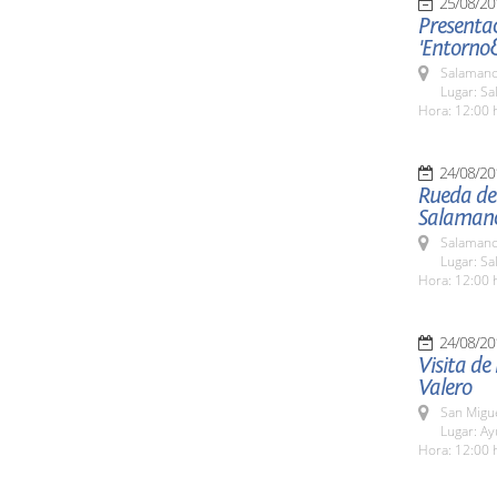
25/08/20
Presentac
'Entorno
Salamanc
Lugar: Sa
Hora: 12:00 
24/08/20
Rueda de 
Salaman
Salamanc
Lugar: Sa
Hora: 12:00 
24/08/20
Visita de
Valero
San Migue
Lugar: A
Hora: 12:00 