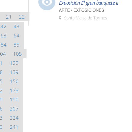
Exposición El gran banquete II
ARTE / EXPOSICIONES
21
22
Santa Marta de Tormes
42
43
63
64
84
85
04
105
1
122
8
139
5
156
2
173
9
190
6
207
3
224
0
241