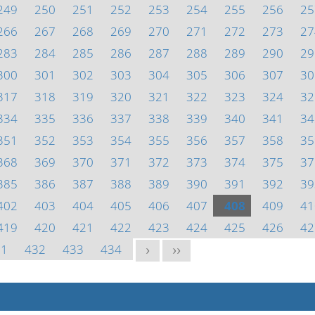
249
250
251
252
253
254
255
256
25
266
267
268
269
270
271
272
273
27
283
284
285
286
287
288
289
290
29
300
301
302
303
304
305
306
307
30
317
318
319
320
321
322
323
324
32
334
335
336
337
338
339
340
341
34
351
352
353
354
355
356
357
358
35
368
369
370
371
372
373
374
375
37
385
386
387
388
389
390
391
392
39
402
403
404
405
406
407
408
409
41
419
420
421
422
423
424
425
426
42
31
432
433
434
>
>>