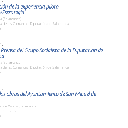
17
ión de la experiencia piloto
&Estrategia'
a (Salamanca)
la de las Comarcas. Diputación de Salamanca
h.
17
Prensa del Grupo Socialista de la Diputación de
ca
a (Salamanca)
la de las Comarcas. Diputación de Salamanca
h.
17
 las obras del Ayuntamiento de San Miguel de
l de Valero (Salamanca)
yuntamiento
h.