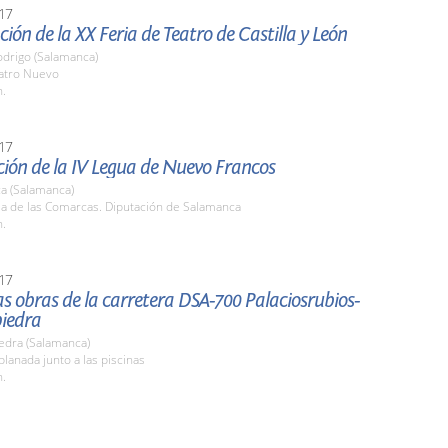
17
ión de la XX Feria de Teatro de Castilla y León
odrigo (Salamanca)
eatro Nuevo
h.
17
ión de la IV Legua de Nuevo Francos
a (Salamanca)
la de las Comarcas. Diputación de Salamanca
h.
17
las obras de la carretera DSA-700 Palaciosrubios-
iedra
edra (Salamanca)
planada junto a las piscinas
h.