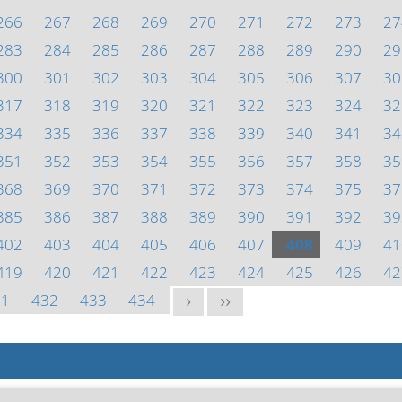
266
267
268
269
270
271
272
273
27
283
284
285
286
287
288
289
290
29
300
301
302
303
304
305
306
307
30
317
318
319
320
321
322
323
324
32
334
335
336
337
338
339
340
341
34
351
352
353
354
355
356
357
358
35
368
369
370
371
372
373
374
375
37
385
386
387
388
389
390
391
392
39
402
403
404
405
406
407
408
409
41
419
420
421
422
423
424
425
426
42
31
432
433
434
>
>>