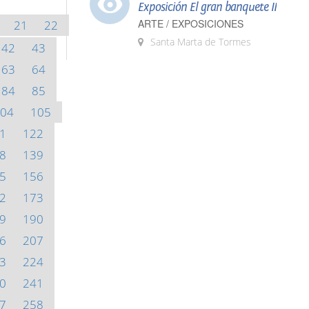
Exposición El gran banquete II
ARTE / EXPOSICIONES
21
22
Santa Marta de Tormes
42
43
63
64
84
85
04
105
1
122
8
139
5
156
2
173
9
190
6
207
3
224
0
241
7
258