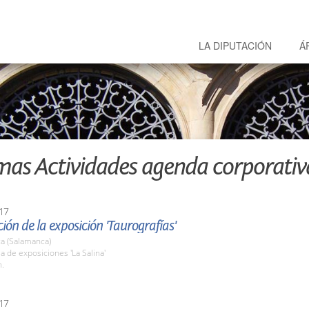
LA DIPUTACIÓN
Á
mas Actividades agenda corporativ
17
ión de la exposición 'Taurografías'
a (Salamanca)
la de exposiciones 'La Salina'
h.
17