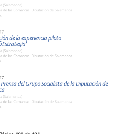
a (Salamanca)
la de las Comarcas. Diputación de Salamanca
h.
17
ión de la experiencia piloto
&Estrategia'
a (Salamanca)
la de las Comarcas. Diputación de Salamanca
h.
17
Prensa del Grupo Socialista de la Diputación de
ca
a (Salamanca)
la de las Comarcas. Diputación de Salamanca
h.