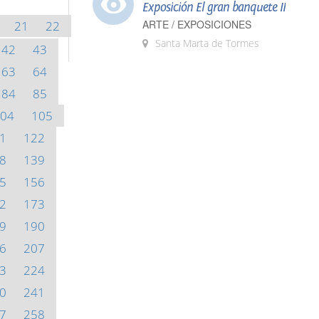
Exposición El gran banquete II
ARTE / EXPOSICIONES
21
22
Santa Marta de Tormes
42
43
63
64
84
85
04
105
1
122
8
139
5
156
2
173
9
190
6
207
3
224
0
241
7
258