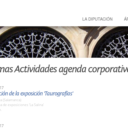
LA DIPUTACIÓN
Á
mas Actividades agenda corporativ
17
ión de la exposición 'Taurografías'
a (Salamanca)
la de exposiciones 'La Salina'
h.
17