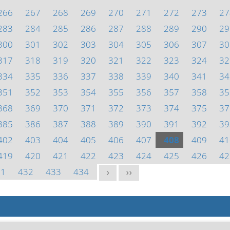
266
267
268
269
270
271
272
273
27
283
284
285
286
287
288
289
290
29
300
301
302
303
304
305
306
307
30
317
318
319
320
321
322
323
324
32
334
335
336
337
338
339
340
341
34
351
352
353
354
355
356
357
358
35
368
369
370
371
372
373
374
375
37
385
386
387
388
389
390
391
392
39
402
403
404
405
406
407
408
409
41
419
420
421
422
423
424
425
426
42
31
432
433
434
>
>>