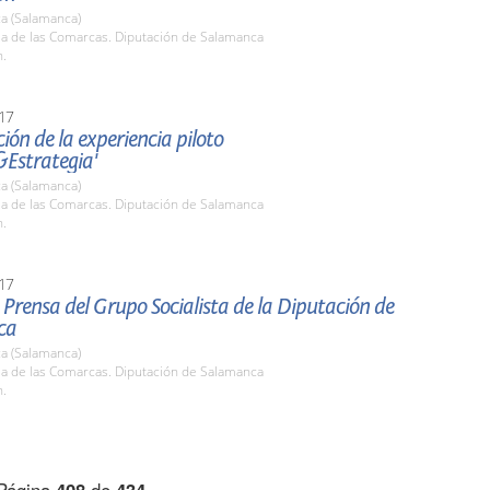
a (Salamanca)
la de las Comarcas. Diputación de Salamanca
h.
17
ión de la experiencia piloto
&Estrategia'
a (Salamanca)
la de las Comarcas. Diputación de Salamanca
h.
17
Prensa del Grupo Socialista de la Diputación de
ca
a (Salamanca)
la de las Comarcas. Diputación de Salamanca
h.