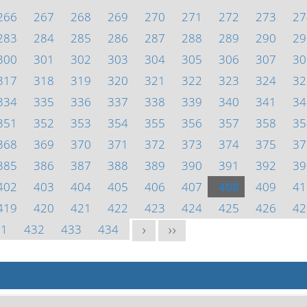
266
267
268
269
270
271
272
273
27
283
284
285
286
287
288
289
290
29
300
301
302
303
304
305
306
307
30
317
318
319
320
321
322
323
324
32
334
335
336
337
338
339
340
341
34
351
352
353
354
355
356
357
358
35
368
369
370
371
372
373
374
375
37
385
386
387
388
389
390
391
392
39
402
403
404
405
406
407
408
409
41
419
420
421
422
423
424
425
426
42
31
432
433
434
>
>>