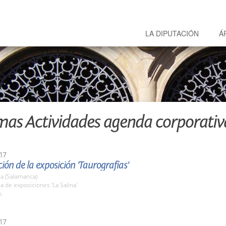
LA DIPUTACIÓN
Á
mas Actividades agenda corporativ
17
ión de la exposición 'Taurografías'
a (Salamanca)
la de exposiciones 'La Salina'
h.
17