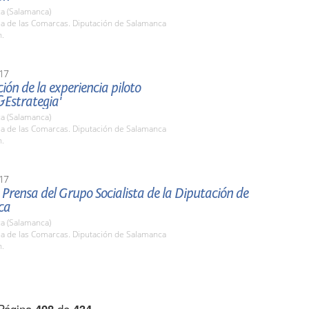
a (Salamanca)
la de las Comarcas. Diputación de Salamanca
h.
17
ión de la experiencia piloto
&Estrategia'
a (Salamanca)
la de las Comarcas. Diputación de Salamanca
h.
17
Prensa del Grupo Socialista de la Diputación de
ca
a (Salamanca)
la de las Comarcas. Diputación de Salamanca
h.