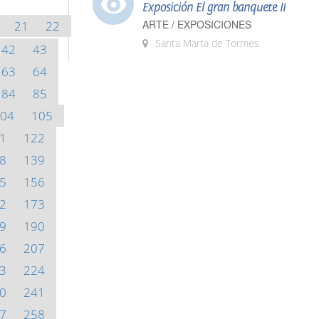
Exposición El gran banquete II
ARTE / EXPOSICIONES
21
22
Santa Marta de Tormes
42
43
63
64
84
85
04
105
1
122
8
139
5
156
2
173
9
190
6
207
3
224
0
241
7
258