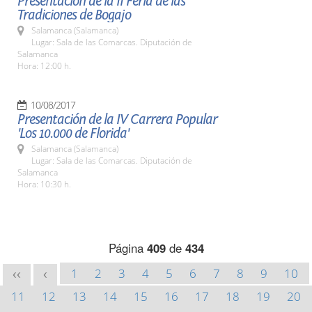
Presentación de la II Feria de las
Tradiciones de Bogajo
Salamanca (Salamanca)
Lugar: Sala de las Comarcas. Diputación de
Salamanca
Hora: 12:00 h.
10/08/2017
Presentación de la IV Carrera Popular
'Los 10.000 de Florida'
Salamanca (Salamanca)
Lugar: Sala de las Comarcas. Diputación de
Salamanca
Hora: 10:30 h.
Página
409
de
434
1
2
3
4
5
6
7
8
9
10
<<
<
11
12
13
14
15
16
17
18
19
20