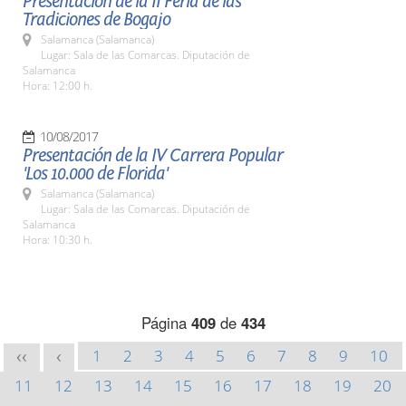
Presentación de la II Feria de las
Tradiciones de Bogajo
Salamanca (Salamanca)
Lugar: Sala de las Comarcas. Diputación de
Salamanca
Hora: 12:00 h.
10/08/2017
Presentación de la IV Carrera Popular
'Los 10.000 de Florida'
Salamanca (Salamanca)
Lugar: Sala de las Comarcas. Diputación de
Salamanca
Hora: 10:30 h.
Página
409
de
434
1
2
3
4
5
6
7
8
9
10
<<
<
11
12
13
14
15
16
17
18
19
20