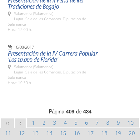
Presentación de la II Feria de las
Tradiciones de Bogajo
Salamanca (Salamanca)
Lugar: Sala de las Comarcas. Diputación de
Salamanca
Hora: 12:00 h.
10/08/2017
Presentación de la IV Carrera Popular
'Los 10.000 de Florida'
Salamanca (Salamanca)
Lugar: Sala de las Comarcas. Diputación de
Salamanca
Hora: 10:30 h.
Página
409
de
434
1
2
3
4
5
6
7
8
9
10
<<
<
11
12
13
14
15
16
17
18
19
20