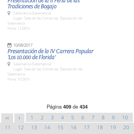
Presentación de la II Feria de las
Tradiciones de Bogajo
Salamanca (Salamanca)
Lugar: Sala de las Comarcas. Diputación de
Salamanca
Hora: 12:00 h.
10/08/2017
Presentación de la IV Carrera Popular
'Los 10.000 de Florida'
Salamanca (Salamanca)
Lugar: Sala de las Comarcas. Diputación de
Salamanca
Hora: 10:30 h.
Página
409
de
434
1
2
3
4
5
6
7
8
9
10
<<
<
11
12
13
14
15
16
17
18
19
20