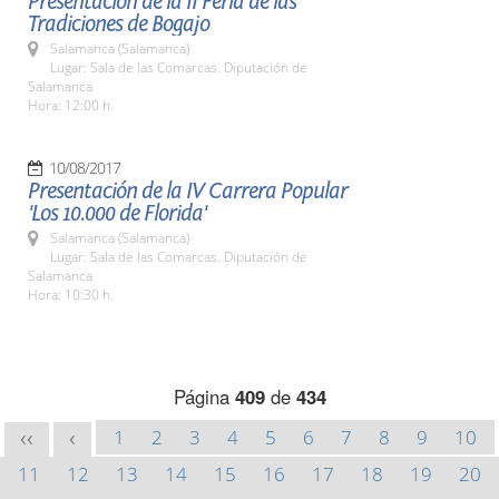
Presentación de la II Feria de las
Tradiciones de Bogajo
Salamanca (Salamanca)
Lugar: Sala de las Comarcas. Diputación de
Salamanca
Hora: 12:00 h.
10/08/2017
Presentación de la IV Carrera Popular
'Los 10.000 de Florida'
Salamanca (Salamanca)
Lugar: Sala de las Comarcas. Diputación de
Salamanca
Hora: 10:30 h.
Página
409
de
434
1
2
3
4
5
6
7
8
9
10
<<
<
11
12
13
14
15
16
17
18
19
20