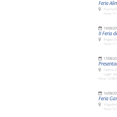
Feria Al
Huerta (
Hora: 11:
19/08/20
II Feria 
Bogajo (
Hora: 11:
17/08/20
Presentac
Cipérez 
Lugar: A
Hora: 12:00 
16/08/20
Feria Ga
Vitigudin
Hora: 12: