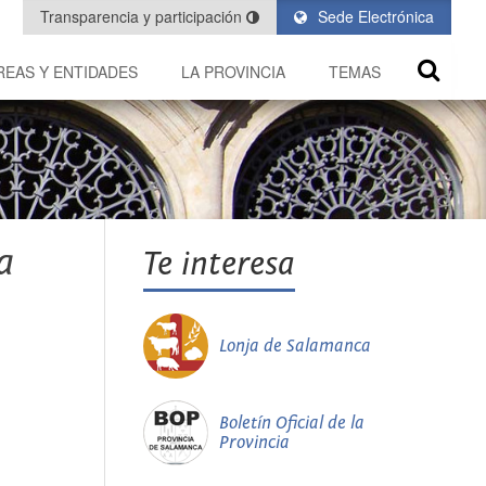
Transparencia y participación
Sede Electrónica
REAS Y ENTIDADES
LA PROVINCIA
TEMAS
a
Te interesa
Lonja de Salamanca
Boletín Oficial de la
Provincia