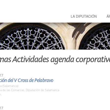
LA DIPUTACIÓN
Á
mas Actividades agenda corporativ
17
ión del V Cross de Pelabravo
a (Salamanca)
la de las Comarcas. Diputación de Salamanca
h.
17