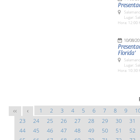
Presentac
Salamanc
Lugar: Sa
Hora: 12:00 
10/08/20
Presentac
Florida'
Salamanc
Lugar: Sa
Hora: 10:30 
1
2
3
4
5
6
7
8
9
1
<<
<
23
24
25
26
27
28
29
30
31
44
45
46
47
48
49
50
51
52