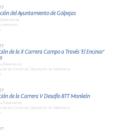
17
ción del Ayuntamiento de Golpejas
 (Salamanca)
yuntamiento
h.
17
ión de la X Carrera Campo a Través 'El Encinar'
s
a (Salamanca)
la de las Comarcas. Diputación de Salamanca
h.
17
ción de la Carrera V Desafío BTT Monleón
a (Salamanca)
la de las Comarcas. Diputación de Salamanca
h.
17