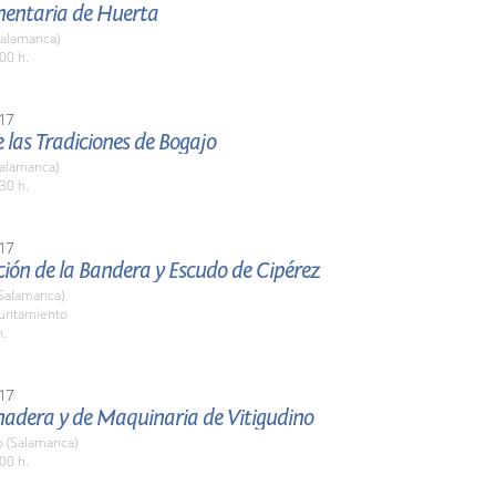
imentaria de Huerta
Salamanca)
00 h.
17
de las Tradiciones de Bogajo
Salamanca)
30 h.
17
ión de la Bandera y Escudo de Cipérez
(Salamanca)
yuntamiento
h.
17
nadera y de Maquinaria de Vitigudino
o (Salamanca)
00 h.