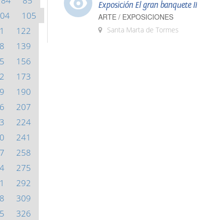
84
85
Exposición El gran banquete II
04
105
ARTE / EXPOSICIONES
1
122
Santa Marta de Tormes
8
139
5
156
2
173
9
190
6
207
3
224
0
241
7
258
4
275
1
292
8
309
5
326