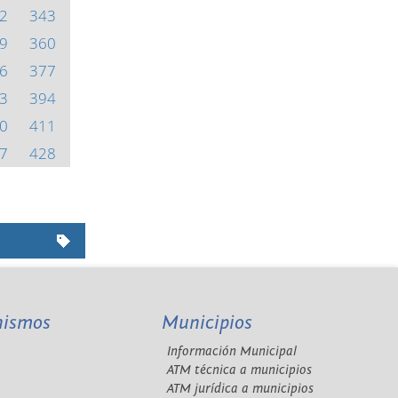
2
343
9
360
6
377
3
394
0
411
7
428
nismos
Municipios
Información Municipal
A
ATM técnica a municipios
ATM jurídica a municipios