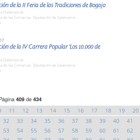
ión de la II Feria de las Tradiciones de Bogajo
a (Salamanca)
la de las Comarcas. Diputación de Salamanca
h.
17
ión de la IV Carrera Popular 'Los 10.000 de
a (Salamanca)
la de las Comarcas. Diputación de Salamanca
h.
Página
409
de
434
0
11
12
13
14
15
16
17
18
19
20
32
33
34
35
36
37
38
39
40
41
53
54
55
56
57
58
59
60
61
62