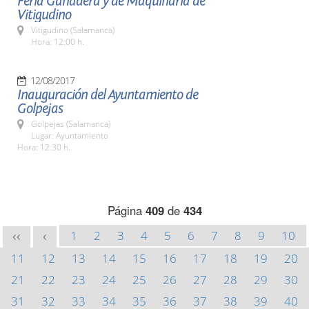
Feria Ganadera y de Maquinaria de
Vitigudino
Vitigudino (Salamanca)
Hora: 12:00 h.
12/08/2017
Inauguración del Ayuntamiento de
Golpejas
Golpejas (Salamanca)
Lugar: Ayuntamiento
Hora: 12:30 h.
Página
409
de
434
1
2
3
4
5
6
7
8
9
10
<<
<
11
12
13
14
15
16
17
18
19
20
21
22
23
24
25
26
27
28
29
30
31
32
33
34
35
36
37
38
39
40