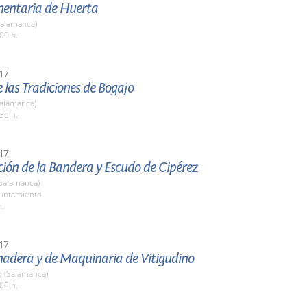
imentaria de Huerta
Salamanca)
00 h.
17
de las Tradiciones de Bogajo
Salamanca)
30 h.
17
ión de la Bandera y Escudo de Cipérez
(Salamanca)
yuntamiento
h.
17
nadera y de Maquinaria de Vitigudino
o (Salamanca)
00 h.