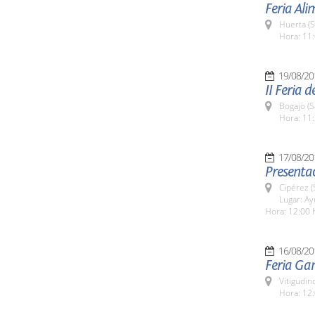
Feria Al
Huerta (
Hora: 11:
19/08/20
II Feria 
Bogajo (
Hora: 11:
17/08/20
Presentac
Cipérez 
Lugar: A
Hora: 12:00 
16/08/20
Feria Ga
Vitigudin
Hora: 12: