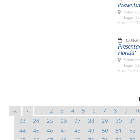
Presentac
Salamanc
Lugar: Sa
Hora: 12:00 
10/08/20
Presentac
Florida'
Salamanc
Lugar: Sa
Hora: 10:30 
1
2
3
4
5
6
7
8
9
1
<<
<
23
24
25
26
27
28
29
30
31
44
45
46
47
48
49
50
51
52