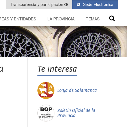
Transparencia y participación
Sede Electrónica
REAS Y ENTIDADES
LA PROVINCIA
TEMAS
a
Te interesa
Lonja de Salamanca
Boletín Oficial de la
Provincia