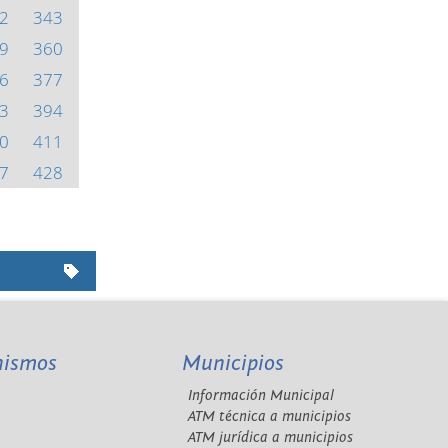
2
343
9
360
6
377
3
394
0
411
7
428
nismos
Municipios
Información Municipal
A
ATM técnica a municipios
ATM jurídica a municipios