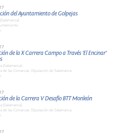
17
ción del Ayuntamiento de Golpejas
 (Salamanca)
yuntamiento
h.
17
ión de la X Carrera Campo a Través 'El Encinar'
s
a (Salamanca)
la de las Comarcas. Diputación de Salamanca
h.
17
ción de la Carrera V Desafío BTT Monleón
a (Salamanca)
la de las Comarcas. Diputación de Salamanca
h.
17