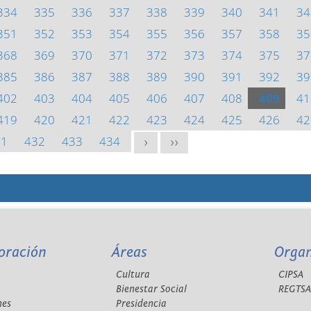
334
335
336
337
338
339
340
341
34
351
352
353
354
355
356
357
358
35
368
369
370
371
372
373
374
375
37
385
386
387
388
389
390
391
392
39
402
403
404
405
406
407
408
409
41
419
420
421
422
423
424
425
426
42
31
432
433
434
>
>>
oración
Áreas
Orga
Cultura
CIPSA
Bienestar Social
REGTS
nes
Presidencia