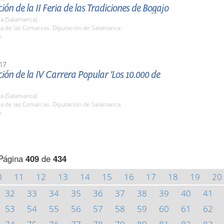
ión de la II Feria de las Tradiciones de Bogajo
a (Salamanca)
la de las Comarcas. Diputación de Salamanca
h.
17
ión de la IV Carrera Popular 'Los 10.000 de
a (Salamanca)
la de las Comarcas. Diputación de Salamanca
h.
Página
409
de
434
0
11
12
13
14
15
16
17
18
19
20
32
33
34
35
36
37
38
39
40
41
53
54
55
56
57
58
59
60
61
62