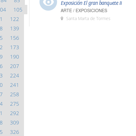
84
85
Exposición El gran banquete II
04
105
ARTE / EXPOSICIONES
1
122
Santa Marta de Tormes
8
139
5
156
2
173
9
190
6
207
3
224
0
241
7
258
4
275
1
292
8
309
5
326