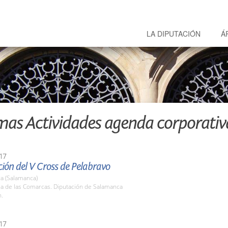
LA DIPUTACIÓN
Á
mas Actividades agenda corporativ
17
ión del V Cross de Pelabravo
a (Salamanca)
la de las Comarcas. Diputación de Salamanca
h.
17