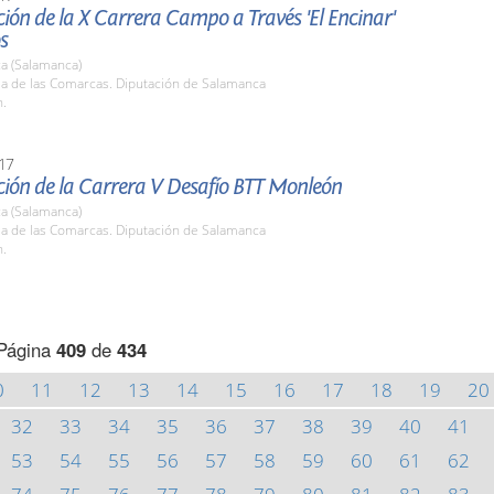
ión de la X Carrera Campo a Través 'El Encinar'
s
a (Salamanca)
la de las Comarcas. Diputación de Salamanca
h.
17
ción de la Carrera V Desafío BTT Monleón
a (Salamanca)
la de las Comarcas. Diputación de Salamanca
h.
Página
409
de
434
0
11
12
13
14
15
16
17
18
19
20
32
33
34
35
36
37
38
39
40
41
53
54
55
56
57
58
59
60
61
62