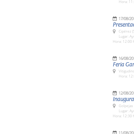
Hora: 11:
17/08/20
Presentac
Cipérez 
Lugar: A
Hora: 12:00 
16/08/20
Feria Ga
Vitigudin
Hora: 12:
12/08/20
Inaugura
Golpejas
Lugar: A
Hora: 12:30 
11/08/20