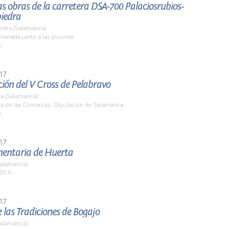
las obras de la carretera DSA-700 Palaciosrubios-
iedra
edra (Salamanca)
planada junto a las piscinas
h.
17
ión del V Cross de Pelabravo
a (Salamanca)
la de las Comarcas. Diputación de Salamanca
h.
17
imentaria de Huerta
Salamanca)
00 h.
17
de las Tradiciones de Bogajo
Salamanca)