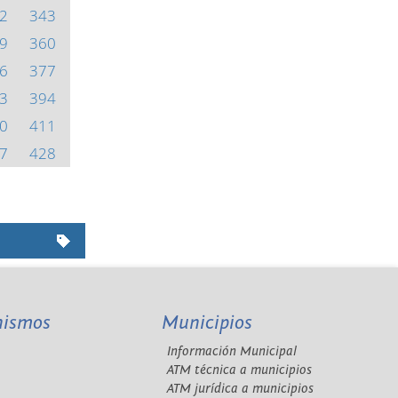
2
343
9
360
6
377
3
394
0
411
7
428
nismos
Municipios
Información Municipal
A
ATM técnica a municipios
ATM jurídica a municipios