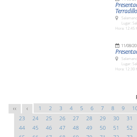
Presentac
Terradillo
Salamanc
Lugar: Sa
Hora: 12:45 
11/08/20
Presenta
Salamanc
Lugar: Sa
Hora: 12:30 
1
2
3
4
5
6
7
8
9
1
<<
<
23
24
25
26
27
28
29
30
31
44
45
46
47
48
49
50
51
52