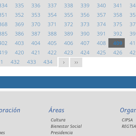
334
335
336
337
338
339
340
341
34
351
352
353
354
355
356
357
358
35
368
369
370
371
372
373
374
375
37
385
386
387
388
389
390
391
392
39
402
403
404
405
406
407
408
409
41
419
420
421
422
423
424
425
426
42
31
432
433
434
>
>>
oración
Áreas
Orga
Cultura
CIPSA
Bienestar Social
REGTS
nes
Presidencia