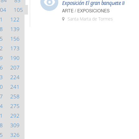
84
85
Exposición El gran banquete II
04
105
ARTE / EXPOSICIONES
1
122
Santa Marta de Tormes
8
139
5
156
2
173
9
190
6
207
3
224
0
241
7
258
4
275
1
292
8
309
5
326