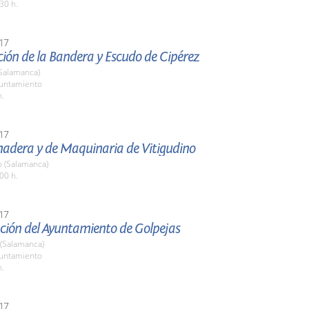
30 h.
17
ión de la Bandera y Escudo de Cipérez
(Salamanca)
yuntamiento
h.
17
nadera y de Maquinaria de Vitigudino
o (Salamanca)
00 h.
17
ción del Ayuntamiento de Golpejas
 (Salamanca)
yuntamiento
h.
17