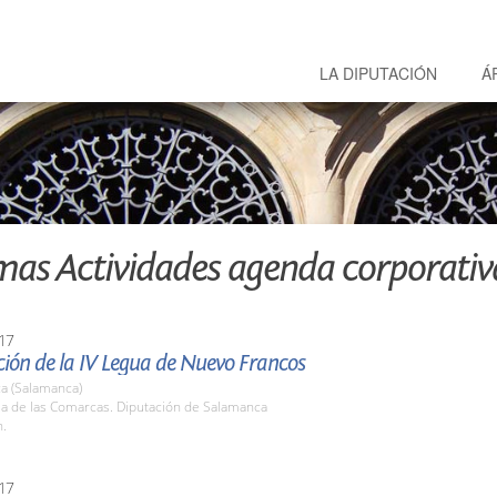
LA DIPUTACIÓN
Á
mas Actividades agenda corporativ
17
ión de la IV Legua de Nuevo Francos
a (Salamanca)
la de las Comarcas. Diputación de Salamanca
h.
17