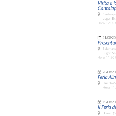
Visita a 
Cantalap
Cantalapi
Lugar: Ex
Hora: 12:00 
21/08/20
Presentac
Salamanc
Lugar: Sa
Hora: 11:30 
20/08/20
Feria Al
Huerta (
Hora: 11:
19/08/20
II Feria 
Bogajo (