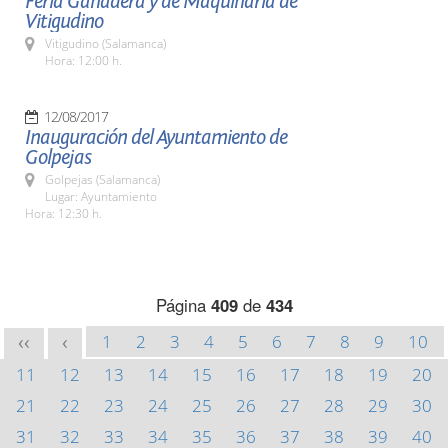
Feria Ganadera y de Maquinaria de
Vitigudino
Vitigudino (Salamanca)
Hora: 12:00 h.
12/08/2017
Inauguración del Ayuntamiento de
Golpejas
Golpejas (Salamanca)
Lugar: Ayuntamiento
Hora: 12:30 h.
Página
409
de
434
1
2
3
4
5
6
7
8
9
10
<<
<
11
12
13
14
15
16
17
18
19
20
21
22
23
24
25
26
27
28
29
30
31
32
33
34
35
36
37
38
39
40