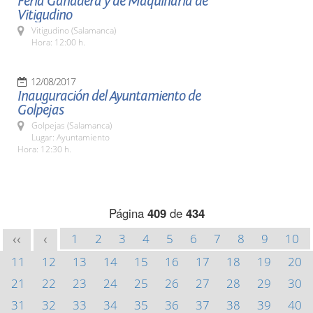
Feria Ganadera y de Maquinaria de
Vitigudino
Vitigudino (Salamanca)
Hora: 12:00 h.
12/08/2017
Inauguración del Ayuntamiento de
Golpejas
Golpejas (Salamanca)
Lugar: Ayuntamiento
Hora: 12:30 h.
Página
409
de
434
1
2
3
4
5
6
7
8
9
10
<<
<
11
12
13
14
15
16
17
18
19
20
21
22
23
24
25
26
27
28
29
30
31
32
33
34
35
36
37
38
39
40